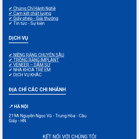
✔ Chứng Chỉ Hành Nghề
✔ Cam kết chất lượng
✔ Giấy phép - Giải thưởng
✔ Tin tức - Sự kiện
DỊCH VỤ
✔ NIỀNG RĂNG CHUYÊN SÂU
✔ TRỒNG RĂNG IMPLANT
✔ VENEER – DÁM SỨ
✔ NHA KHOA TRẺ EM
✔ DỊCH VỤ KHÁC
ĐỊA CHỈ CÁC CHI NHÁNH
📍 HÀ NỘI
219A Nguyễn Ngọc Vũ - Trung Hòa - Cầu
Giấy - HN
KẾT NỐI VỚI CHÚNG TÔI