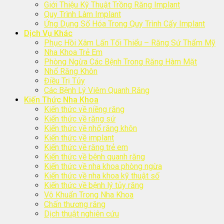
Giới Thiệu Kỹ Thuật Trồng Răng Implant
Quy Trình Làm Implant
Ứng Dụng Số Hóa Trong Quy Trình Cấy Implant
Dịch Vụ Khác
Phục Hồi Xâm Lấn Tối Thiểu – Răng Sứ Thẩm Mỹ
Nha Khoa Trẻ Em
Phòng Ngừa Các Bệnh Trong Răng Hàm Mặt
Nhổ Răng Khôn
Điều Trị Tủy
Các Bệnh Lý Viêm Quanh Răng
Kiến Thức Nha Khoa
Kiến thức về niềng răng
Kiến thức về răng sứ
Kiến thức về nhổ răng khôn
Kiến thức về implant
Kiến thức về răng trẻ em
Kiến thức về bệnh quanh răng
Kiến thức về nha khoa phòng ngừa
Kiến thức về nha khoa kỹ thuật số
Kiến thức về bệnh lý tủy răng
Vô Khuẩn Trong Nha Khoa
Chấn thương răng
Dịch thuật nghiên cứu