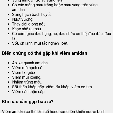
Vùng amidan đỏ và sưng lên;
Có các mảng màu trắng hoặc màu vàng trên vùng
amidan;
Sưng hạch bạch huyết;
Nuốt vướng;
Thay đổi giọng nói;
Khạc nhổ ra máu.
Có cảm giác đau họng, ho, đau nhức cơ thể, đau đầu, đau
tai.
Sốt, ớn lạnh, mũi tắc nghẽn, loét.
Biến chứng có thể gặp khi viêm amidan
Áp-xe quanh amidan.
Viêm mủ hạch cổ.
Viêm tai giữa.
Viêm mũi xoang.
Nhiễm trùng máu.
Sốt thấp khớp cấp: viêm đa khớp, viêm cơ tim.
Viêm cầu thận cấp.
Khi nào cần gặp bác sĩ?
Viêm amidan có thể làm cổ họng sưng lên khiến người bệnh