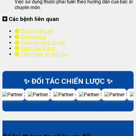
Việc sử dụng thuốc phải tuân theo hướng dẫn của bác sĩ
chuyên môn.
Các bệnh liên quan
Thủng màng nhĩ
Viêm xoang
Viêm tai ngoài ác tính
Viêm mũi dị ứng
Viêm họng do liên cầu
✨ ĐỐI TÁC CHIẾN LƯỢC ✨