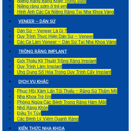
Niềng Răng Bằng Khay Trong Suốt
Niềng răng sớm ở trẻ em
Hình Ảnh Các Ca Niềng Răng Tại Nha Khoa Vàng
VENEER – DÁN SỨ
Dán Sứ – Veneer Là Gì ?
Quy Trình Thực Hiện Dán Sứ – Veneer
Các Ca Làm Veneer – Dán Sứ Tại Nha Khoa Vàng
TRỒNG RĂNG IMPLANT
Giới Thiệu Kỹ Thuật Trồng Răng Implant
Quy Trình Làm Implant
Ứng Dụng Số Hóa Trong Quy Trình Cấy Implant
DỊCH VỤ KHÁC
Phục Hồi Xâm Lấn Tối Thiểu – Răng Sứ Thẩm Mỹ
Nha Khoa Trẻ Em
Phòng Ngừa Các Bệnh Trong Răng Hàm Mặt
Nhổ Răng Khôn
Điều Trị Tủy
Các Bệnh Lý Viêm Quanh Răng
KIẾN THỨC NHA KHOA