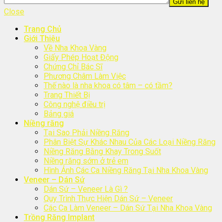
Close
Trang Chủ
Giới Thiệu
Về Nha Khoa Vàng
Giấy Phép Hoạt Động
Chứng Chỉ Bác Sĩ
Phương Châm Làm Việc
Thế nào là nha khoa có tâm – có tầm?
Trang Thiết Bị
Công nghệ điều trị
Bảng giá
Niềng răng
Tại Sao Phải Niềng Răng
Phân Biệt Sự Khác Nhau Của Các Loại Niềng Răng
Niềng Răng Bằng Khay Trong Suốt
Niềng răng sớm ở trẻ em
Hình Ảnh Các Ca Niềng Răng Tại Nha Khoa Vàng
Veneer – Dán Sứ
Dán Sứ – Veneer Là Gì ?
Quy Trình Thực Hiện Dán Sứ – Veneer
Các Ca Làm Veneer – Dán Sứ Tại Nha Khoa Vàng
Trồng Răng Implant