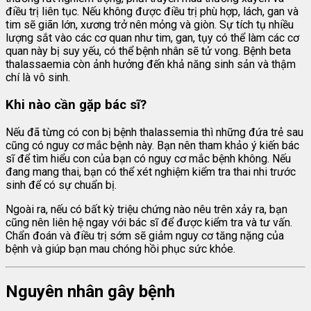
điều trị liên tục. Nếu không được điều trị phù hợp, lách, gan và
tim sẽ giãn lớn, xương trở nên mỏng và giòn. Sự tích tụ nhiều
lượng sắt vào các cơ quan như tim, gan, tụy có thể làm các cơ
quan này bị suy yếu, có thể bệnh nhân sẽ tử vong. Bệnh beta
thalassaemia còn ảnh hưởng đến khả năng sinh sản và thậm
chí là vô sinh.
Khi nào cần gặp bác sĩ?
Nếu đã từng có con bị bệnh thalassemia thì những đứa trẻ sau
cũng có nguy cơ mắc bệnh này. Bạn nên tham khảo ý kiến bác
sĩ để tìm hiểu con của bạn có nguy cơ mắc bệnh không. Nếu
đang mang thai, bạn có thể xét nghiệm kiểm tra thai nhi trước
sinh để có sự chuẩn bị.
Ngoài ra, nếu có bất kỳ triệu chứng nào nêu trên xảy ra, bạn
cũng nên liên hệ ngay với bác sĩ để được kiểm tra và tư vấn.
Chẩn đoán và điều trị sớm sẽ giảm nguy cơ tăng nặng của
bệnh và giúp bạn mau chóng hồi phục sức khỏe.
Nguyên nhân gây bệnh