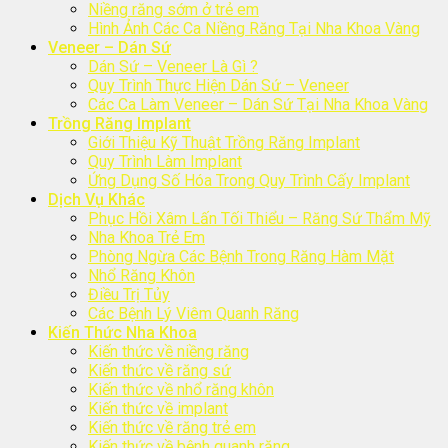
Niềng răng sớm ở trẻ em
Hình Ảnh Các Ca Niềng Răng Tại Nha Khoa Vàng
Veneer – Dán Sứ
Dán Sứ – Veneer Là Gì ?
Quy Trình Thực Hiện Dán Sứ – Veneer
Các Ca Làm Veneer – Dán Sứ Tại Nha Khoa Vàng
Trồng Răng Implant
Giới Thiệu Kỹ Thuật Trồng Răng Implant
Quy Trình Làm Implant
Ứng Dụng Số Hóa Trong Quy Trình Cấy Implant
Dịch Vụ Khác
Phục Hồi Xâm Lấn Tối Thiểu – Răng Sứ Thẩm Mỹ
Nha Khoa Trẻ Em
Phòng Ngừa Các Bệnh Trong Răng Hàm Mặt
Nhổ Răng Khôn
Điều Trị Tủy
Các Bệnh Lý Viêm Quanh Răng
Kiến Thức Nha Khoa
Kiến thức về niềng răng
Kiến thức về răng sứ
Kiến thức về nhổ răng khôn
Kiến thức về implant
Kiến thức về răng trẻ em
Kiến thức về bệnh quanh răng