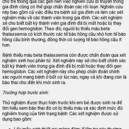
cho trẻ thông qua các gen nên việc nghiên cứu di truyền trong
gia đình cũng có thể giúp chẩn đoán các rối loạn. Nghiên cứu
này bao gồm cả việc điều tra bệnh sử gia đình và làm các xét
nghiệm máu về các thành viên trong gia đình. Các xét nghiệm
sẽ cho biết bất kỳ thành viên gia đình đã bị mất hoặc bị thay
đổi gen hemoglobin. Theo đó, người bị thiếu máu beta
thalassemia có kích thước các tế bào hồng cầu nhỏ hơn tế bào
hồng cầu bình thường, đồng thời có lượng tế bào hồng cầu ít
hơn.
Bệnh thiếu máu beta thalassemia còn được chẩn đoán qua xét
nghiệm sinh học phân tử. Xét nghiệm này sẽ cho biết chính xác
bất kỳ thành viên trong gia đình đã bị mất hoặc thay đổi gen
hemoglobin. Các xét nghiệm này cho phép chẩn đoán chính
xác người mang bệnh ở bất cứ lúc nào, ngay cả khi đang còn là
bào thai cho đến khi mới sinh ra.
Trường hợp trước sinh:
Thử nghiệm được thực hiện trước khi em bé được sinh ra để
tìm hiểu xem bào thai đó có bị thiếu máu và xác định mức độ
nghiêm trọng của tình trạng bệnh. Các xét nghiệm được sử
dụng bao gồm: