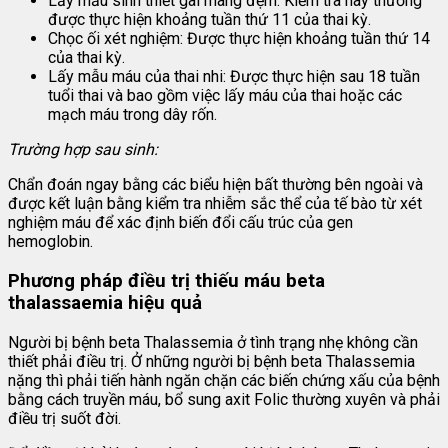
Lấy mẫu sinh thiết gai màng đệm: Kiểm tra này thường
được thực hiện khoảng tuần thứ 11 của thai kỳ.
Chọc ối xét nghiệm: Được thực hiện khoảng tuần thứ 14
của thai kỳ.
Lấy mẫu máu của thai nhi: Được thực hiện sau 18 tuần
tuổi thai và bao gồm việc lấy máu của thai hoặc các
mạch máu trong dây rốn.
Trường hợp sau sinh:
Chẩn đoán ngay bằng các biểu hiện bất thường bên ngoài và
được kết luận bằng kiểm tra nhiễm sắc thể của tế bào từ xét
nghiệm máu để xác định biến đổi cấu trúc của gen
hemoglobin.
Phương pháp điều trị thiếu máu beta
thalassaemia hiệu quả
Người bị bệnh beta Thalassemia ở tình trạng nhẹ không cần
thiết phải điều trị. Ở những người bị bệnh beta Thalassemia
nặng thì phải tiến hành ngăn chặn các biến chứng xấu của bệnh
bằng cách truyền máu, bổ sung axit Folic thường xuyên và phải
điều trị suốt đời.