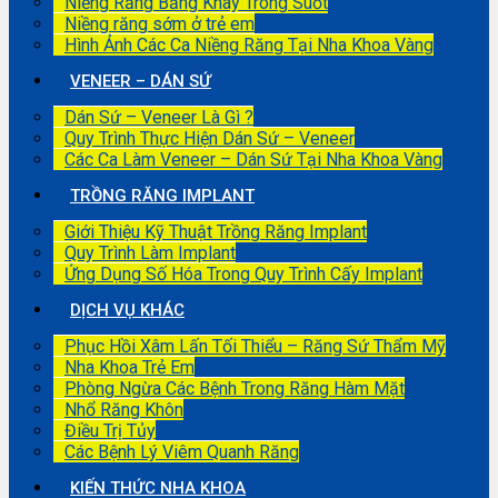
Niềng Răng Bằng Khay Trong Suốt
Niềng răng sớm ở trẻ em
Hình Ảnh Các Ca Niềng Răng Tại Nha Khoa Vàng
VENEER – DÁN SỨ
Dán Sứ – Veneer Là Gì ?
Quy Trình Thực Hiện Dán Sứ – Veneer
Các Ca Làm Veneer – Dán Sứ Tại Nha Khoa Vàng
TRỒNG RĂNG IMPLANT
Giới Thiệu Kỹ Thuật Trồng Răng Implant
Quy Trình Làm Implant
Ứng Dụng Số Hóa Trong Quy Trình Cấy Implant
DỊCH VỤ KHÁC
Phục Hồi Xâm Lấn Tối Thiểu – Răng Sứ Thẩm Mỹ
Nha Khoa Trẻ Em
Phòng Ngừa Các Bệnh Trong Răng Hàm Mặt
Nhổ Răng Khôn
Điều Trị Tủy
Các Bệnh Lý Viêm Quanh Răng
KIẾN THỨC NHA KHOA