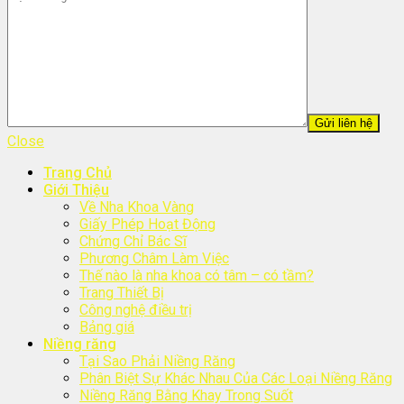
Close
Trang Chủ
Giới Thiệu
Về Nha Khoa Vàng
Giấy Phép Hoạt Động
Chứng Chỉ Bác Sĩ
Phương Châm Làm Việc
Thế nào là nha khoa có tâm – có tầm?
Trang Thiết Bị
Công nghệ điều trị
Bảng giá
Niềng răng
Tại Sao Phải Niềng Răng
Phân Biệt Sự Khác Nhau Của Các Loại Niềng Răng
Niềng Răng Bằng Khay Trong Suốt