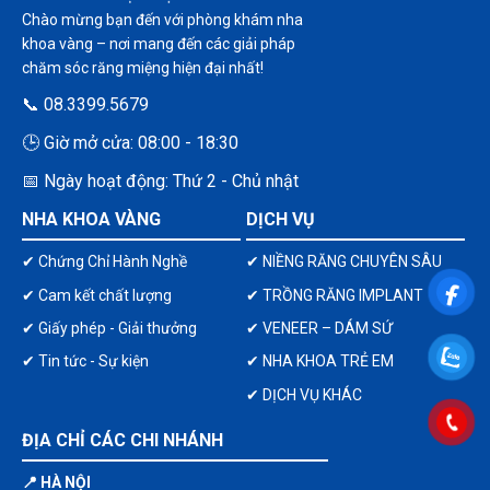
Chào mừng bạn đến với phòng khám nha
khoa vàng – nơi mang đến các giải pháp
chăm sóc răng miệng hiện đại nhất!
📞 08.3399.5679
🕒 Giờ mở cửa: 08:00 - 18:30
📅 Ngày hoạt động: Thứ 2 - Chủ nhật
NHA KHOA VÀNG
DỊCH VỤ
✔ Chứng Chỉ Hành Nghề
✔ NIỀNG RĂNG CHUYÊN SÂU
✔ Cam kết chất lượng
✔ TRỒNG RĂNG IMPLANT
✔ Giấy phép - Giải thưởng
✔ VENEER – DÁM SỨ
✔ Tin tức - Sự kiện
✔ NHA KHOA TRẺ EM
✔ DỊCH VỤ KHÁC
ĐỊA CHỈ CÁC CHI NHÁNH
📍 HÀ NỘI