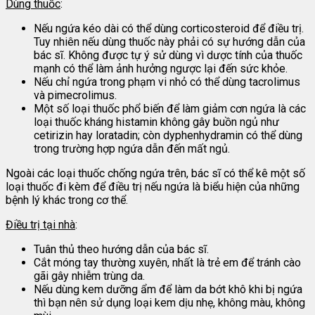
Dùng thuốc
:
Nếu ngứa kéo dài có thể dùng corticosteroid để điều trị.
Tuy nhiên nếu dùng thuốc này phải có sự hướng dẫn của
bác sĩ. Không được tự ý sử dùng vì dược tính của thuốc
mạnh có thể làm ảnh hưởng ngược lại đến sức khỏe.
Nếu chỉ ngứa trong phạm vi nhỏ có thể dùng tacrolimus
và pimecrolimus.
Một số loại thuốc phổ biến để làm giảm cơn ngứa là các
loại thuốc kháng histamin không gây buồn ngủ như
cetirizin hay loratadin; còn dyphenhydramin có thể dùng
trong trường hợp ngứa dẫn đến mất ngủ.
Ngoài các loại thuốc chống ngứa trên, bác sĩ có thể kê một số
loại thuốc đi kèm để điều trị nếu ngứa là biểu hiện của những
bệnh lý khác trong cơ thể.
Điều trị tại nhà
:
Tuân thủ theo hướng dẫn của bác sĩ.
Cắt móng tay thường xuyên, nhất là trẻ em để tránh cào
gãi gây nhiễm trùng da.
Nếu dùng kem dưỡng ẩm để làm da bớt khô khi bị ngứa
thì bạn nên sử dụng loại kem dịu nhẹ, không màu, không