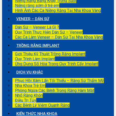
Niềng Răng Bằng Khay Trong Suốt
Niềng răng sớm ở trẻ em
Hình Ảnh Các Ca Niềng Răng Tại Nha Khoa Vàng
VENEER – DÁN SỨ
Dán Sứ – Veneer Là Gì ?
Quy Trình Thực Hiện Dán Sứ – Veneer
Các Ca Làm Veneer – Dán Sứ Tại Nha Khoa Vàng
TRỒNG RĂNG IMPLANT
Giới Thiệu Kỹ Thuật Trồng Răng Implant
Quy Trình Làm Implant
Ứng Dụng Số Hóa Trong Quy Trình Cấy Implant
DỊCH VỤ KHÁC
Phục Hồi Xâm Lấn Tối Thiểu – Răng Sứ Thẩm Mỹ
Nha Khoa Trẻ Em
Phòng Ngừa Các Bệnh Trong Răng Hàm Mặt
Nhổ Răng Khôn
Điều Trị Tủy
Các Bệnh Lý Viêm Quanh Răng
KIẾN THỨC NHA KHOA