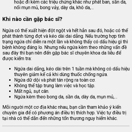
hoặc đi kèm các triệu chứng khác như phát ban, sần da,
nổi mụn mủ, bong vảy, dày da, khô da,…
Khi nào cần gặp bác sĩ?
Ngứa có thể xuất hiện đột ngột và hết hẳn sau đó, hoặc có thể
phát thành từng đợt và kéo dài dai dẳng. Nếu trường hợp tình
trạng ngứa chỉ diễn ra một lần và không thấy có dấu hiệu gì thì
bệnh không đáng lo. Nhưng nếu ngứa kèm theo những vấn đề
sau đây thì bạn nên đến gặp bác sĩ chuyên khoa da liễu để
được kiểm tra:
Ngứa dai dẳng, kéo dài trên 1 tuần mà không có dấu hiệu
thuyên giảm kể cả khi dùng thuốc chống ngứa.
Ngứa dữ dội và phát tán rộng ra toàn cơ.
Không thể tập trung làm việc và học tập.
Mất ngủ, sụt cân.
Ngứa kèm theo bong da, sần da, dày da, mụn mủ,…
Mỗi người một cơ địa khác nhau, bạn cần tham khảo ý kiến
chuyên gia để có phương án điều trị thích hợp. Việc tự điều trị
tại nhà có thể dẫn đến những tổn thương nguy hiểm khác.