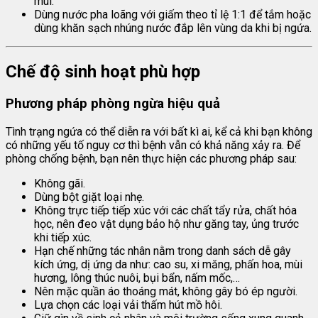
mùi.
Dùng nước pha loãng với giấm theo tỉ lệ 1:1 để tắm hoặc
dùng khăn sạch nhúng nước đắp lên vùng da khi bị ngứa.
Chế độ sinh hoạt phù hợp
Phương pháp phòng ngừa hiệu quả
Tình trạng ngứa có thể diễn ra với bất kì ai, kể cả khi bạn không
có những yếu tố nguy cơ thì bệnh vẫn có khả năng xảy ra. Để
phòng chống bệnh, bạn nên thực hiện các phương pháp sau:
Không gãi.
Dùng bột giặt loại nhẹ.
Không trực tiếp tiếp xúc với các chất tẩy rửa, chất hóa
học, nên đeo vật dụng bảo hộ như găng tay, ủng trước
khi tiếp xúc.
Hạn chế những tác nhân nằm trong danh sách dễ gây
kích ứng, dị ứng da như: cao su, xi măng, phấn hoa, mùi
hương, lông thúc nuôi, bụi bẩn, nấm mốc,…
Nên mặc quần áo thoáng mát, không gây bó ép người.
Lựa chọn các loại vải thấm hút mồ hôi.