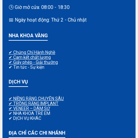
🕒 Giờ mở cửa: 08:00 - 18:30
📅 Ngày hoạt động: Thứ 2 - Chủ nhật
NHA KHOA VÀNG
✔ Chứng Chỉ Hành Nghề
✔ Cam kết chất lượng
✔ Giấy phép - Giải thưởng
✔ Tin tức - Sự kiện
DỊCH VỤ
✔ NIỀNG RĂNG CHUYÊN SÂU
✔ TRỒNG RĂNG IMPLANT
✔ VENEER – DÁM SỨ
✔ NHA KHOA TRẺ EM
✔ DỊCH VỤ KHÁC
ĐỊA CHỈ CÁC CHI NHÁNH