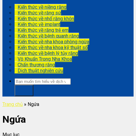
Kiến thức về niềng răng
Kiến thức về răng sứ
Kiến thức về nhổ răng khôn
Kiến thức về implant
Kiến thức về răng trẻ em
Kiến thức về bệnh quanh răng
Kiến thức về nha khoa phòng ngừa
Kiến thức về nha khoa kỹ thuật số
Kiến thức về bệnh lý tủy răng
Vô Khuẩn Trong Nha Khoa
Chấn thương răng
Dịch thuật nghiên cứu
Trang chủ
»
Ngứa
Ngứa
Mục lục