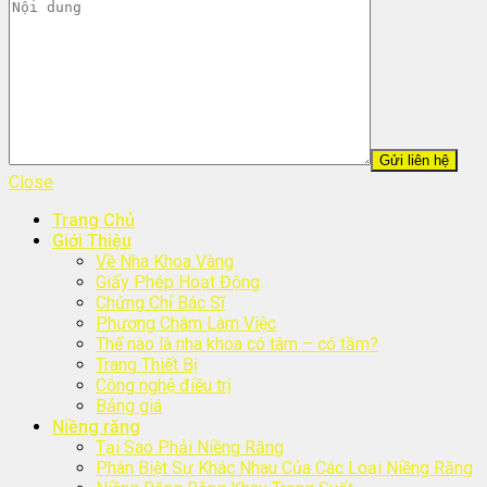
Close
Trang Chủ
Giới Thiệu
Về Nha Khoa Vàng
Giấy Phép Hoạt Động
Chứng Chỉ Bác Sĩ
Phương Châm Làm Việc
Thế nào là nha khoa có tâm – có tầm?
Trang Thiết Bị
Công nghệ điều trị
Bảng giá
Niềng răng
Tại Sao Phải Niềng Răng
Phân Biệt Sự Khác Nhau Của Các Loại Niềng Răng