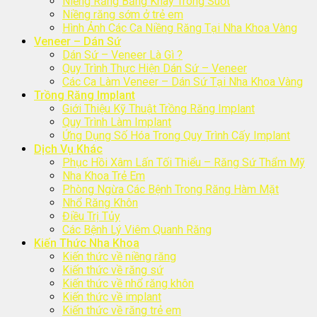
Niềng Răng Bằng Khay Trong Suốt
Niềng răng sớm ở trẻ em
Hình Ảnh Các Ca Niềng Răng Tại Nha Khoa Vàng
Veneer – Dán Sứ
Dán Sứ – Veneer Là Gì ?
Quy Trình Thực Hiện Dán Sứ – Veneer
Các Ca Làm Veneer – Dán Sứ Tại Nha Khoa Vàng
Trồng Răng Implant
Giới Thiệu Kỹ Thuật Trồng Răng Implant
Quy Trình Làm Implant
Ứng Dụng Số Hóa Trong Quy Trình Cấy Implant
Dịch Vụ Khác
Phục Hồi Xâm Lấn Tối Thiểu – Răng Sứ Thẩm Mỹ
Nha Khoa Trẻ Em
Phòng Ngừa Các Bệnh Trong Răng Hàm Mặt
Nhổ Răng Khôn
Điều Trị Tủy
Các Bệnh Lý Viêm Quanh Răng
Kiến Thức Nha Khoa
Kiến thức về niềng răng
Kiến thức về răng sứ
Kiến thức về nhổ răng khôn
Kiến thức về implant
Kiến thức về răng trẻ em