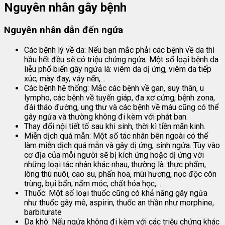
Nguyên nhân gây bệnh
Nguyên nhân dẫn đến ngứa
Các bệnh lý về da: Nếu bạn mắc phải các bệnh về da thì
hầu hết đều sẽ có triệu chứng ngứa. Một số loại bệnh da
liễu phổ biến gây ngứa là: viêm da dị ứng, viêm da tiếp
xúc, mày đay, vảy nến,…
Các bệnh hệ thống: Mắc các bệnh về gan, suy thân, u
lympho, các bệnh về tuyến giáp, đa xơ cứng, bệnh zona,
đái tháo đường, ung thư và các bệnh về máu cũng có thể
gây ngứa và thường không đi kèm với phát ban.
Thay đổi nội tiết tố sau khi sinh, thời kì tiền mãn kinh.
Miễn dịch quá mẫn: Một số tác nhân bên ngoài có thể
làm miễn dịch quá mẫn và gây dị ứng, sinh ngứa. Tùy vào
cơ địa của mỗi người sẽ bị kích ứng hoặc dị ứng với
những loại tác nhân khác nhau, thường là: thực phẩm,
lông thú nuôi, cao su, phấn hoa, mùi hương, nọc độc côn
trùng, bụi bẩn, nấm móc, chất hóa học,…
Thuốc: Một số loại thuốc cũng có khả năng gây ngứa
như thuốc gây mê, aspirin, thuốc an thần như morphine,
barbiturate
Da khô: Nếu ngứa không đi kèm với các triệu chứng khác