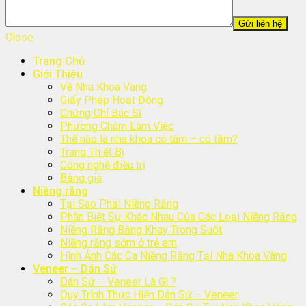
Close
Trang Chủ
Giới Thiệu
Về Nha Khoa Vàng
Giấy Phép Hoạt Động
Chứng Chỉ Bác Sĩ
Phương Châm Làm Việc
Thế nào là nha khoa có tâm – có tầm?
Trang Thiết Bị
Công nghệ điều trị
Bảng giá
Niềng răng
Tại Sao Phải Niềng Răng
Phân Biệt Sự Khác Nhau Của Các Loại Niềng Răng
Niềng Răng Bằng Khay Trong Suốt
Niềng răng sớm ở trẻ em
Hình Ảnh Các Ca Niềng Răng Tại Nha Khoa Vàng
Veneer – Dán Sứ
Dán Sứ – Veneer Là Gì ?
Quy Trình Thực Hiện Dán Sứ – Veneer