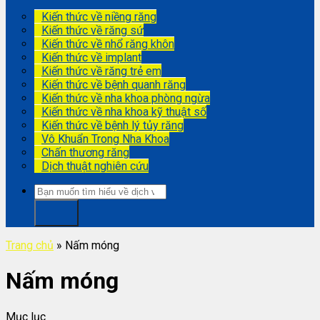
Kiến thức về niềng răng
Kiến thức về răng sứ
Kiến thức về nhổ răng khôn
Kiến thức về implant
Kiến thức về răng trẻ em
Kiến thức về bệnh quanh răng
Kiến thức về nha khoa phòng ngừa
Kiến thức về nha khoa kỹ thuật số
Kiến thức về bệnh lý tủy răng
Vô Khuẩn Trong Nha Khoa
Chấn thương răng
Dịch thuật nghiên cứu
Trang chủ
»
Nấm móng
Nấm móng
Mục lục