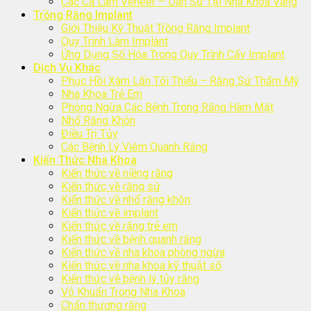
Các Ca Làm Veneer – Dán Sứ Tại Nha Khoa Vàng
Trồng Răng Implant
Giới Thiệu Kỹ Thuật Trồng Răng Implant
Quy Trình Làm Implant
Ứng Dụng Số Hóa Trong Quy Trình Cấy Implant
Dịch Vụ Khác
Phục Hồi Xâm Lấn Tối Thiểu – Răng Sứ Thẩm Mỹ
Nha Khoa Trẻ Em
Phòng Ngừa Các Bệnh Trong Răng Hàm Mặt
Nhổ Răng Khôn
Điều Trị Tủy
Các Bệnh Lý Viêm Quanh Răng
Kiến Thức Nha Khoa
Kiến thức về niềng răng
Kiến thức về răng sứ
Kiến thức về nhổ răng khôn
Kiến thức về implant
Kiến thức về răng trẻ em
Kiến thức về bệnh quanh răng
Kiến thức về nha khoa phòng ngừa
Kiến thức về nha khoa kỹ thuật số
Kiến thức về bệnh lý tủy răng
Vô Khuẩn Trong Nha Khoa
Chấn thương răng