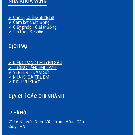
NHA KHOA VÀNG
✔ Chứng Chỉ Hành Nghề
✔ Cam kết chất lượng
✔ Giấy phép - Giải thưởng
✔ Tin tức - Sự kiện
DỊCH VỤ
✔ NIỀNG RĂNG CHUYÊN SÂU
✔ TRỒNG RĂNG IMPLANT
✔ VENEER – DÁM SỨ
✔ NHA KHOA TRẺ EM
✔ DỊCH VỤ KHÁC
ĐỊA CHỈ CÁC CHI NHÁNH
📍 HÀ NỘI
219A Nguyễn Ngọc Vũ - Trung Hòa - Cầu
Giấy - HN