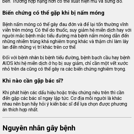
bên. Trường hợp nặng hơn có thể xuất hiện mủ và sưng đỏ.
Biến chứng có thể gặp khi bị nấm móng
Bệnh nấm móng có thể gây đau đớn và để lại tổn thường vĩnh
viễn trên móng. Có thể do thuốc, suy giảm hệ miễn dịch hay với
người mắc bệnh mắc tiểu đường mà bệnh nấm móng dẫn đến
những nhiễm trùng khá nghiêm trọng khác và thậm chí làm lây
lan đến những vị trí khác trên cơ thể.
Đối với bệnh nhân bị bệnh tiểu đường, bệnh bạch cầu hay bệnh
AIDS khi hệ miễn dịch ở họ bị suy giảm, chỉ cần một vết xước
nhỏ trên da cũng có thể gây ra các biến chứng nghiêm trọng.
Khi nào cần gặp bác sĩ?
Khi phát hiện các dấu hiệu hoặc triệu chứng nêu trên thì cần
đến gặp các bác sĩ ngay lập tức. Cơ địa mỗi người là khác
nhau nên bạn hãy hỏi ý kiến bác sĩ để lựa chọn được phương
án thích hợp nhất.
Nguyên nhân gây bệnh