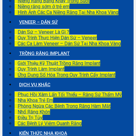
Niềng Răng Bằng Khay Trong Suốt
Niềng răng sớm ở trẻ em
Hình Ảnh Các Ca Niềng Răng Tại Nha Khoa Vàng
VENEER – DÁN SỨ
Dán Sứ – Veneer Là Gì ?
Quy Trình Thực Hiện Dán Sứ – Veneer
Các Ca Làm Veneer – Dán Sứ Tại Nha Khoa Vàng
TRỒNG RĂNG IMPLANT
Giới Thiệu Kỹ Thuật Trồng Răng Implant
Quy Trình Làm Implant
Ứng Dụng Số Hóa Trong Quy Trình Cấy Implant
DỊCH VỤ KHÁC
Phục Hồi Xâm Lấn Tối Thiểu – Răng Sứ Thẩm Mỹ
Nha Khoa Trẻ Em
Phòng Ngừa Các Bệnh Trong Răng Hàm Mặt
Nhổ Răng Khôn
Điều Trị Tủy
Các Bệnh Lý Viêm Quanh Răng
KIẾN THỨC NHA KHOA