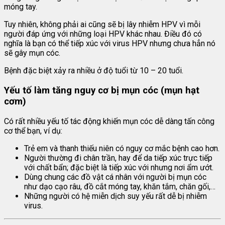
móng tay.
Tuy nhiên, không phải ai cũng sẽ bị lây nhiễm HPV vì mỗi
người đáp ứng với những loại HPV khác nhau. Điều đó có
nghĩa là bạn có thể tiếp xúc với virus HPV nhưng chưa hẳn nó
sẽ gây mụn cóc.
Bệnh đặc biệt xảy ra nhiều ở độ tuổi từ 10 – 20 tuổi.
Yếu tố làm tăng nguy cơ bị mụn cóc (mụn hạt
cơm)
Có rất nhiều yếu tố tác động khiến mụn cóc dễ dàng tấn công
cơ thể bạn, ví dụ:
Trẻ em và thanh thiếu niên có nguy cơ mắc bệnh cao hơn.
Người thường đi chân trần, hay để da tiếp xúc trực tiếp
với chất bẩn; đặc biệt là tiếp xúc với nhưng nơi ẩm ướt.
Dùng chung các đồ vật cá nhân với người bị mụn cóc
như dạo cạo râu, đồ cắt móng tay, khăn tắm, chăn gối,…
Những người có hệ miễn dịch suy yếu rất dễ bị nhiễm
virus.