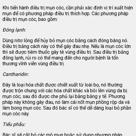
Khi tiến hành điều trị mụn cóc, cần phải xác định vị trí xuất hiện
mụn để có phương pháp điều trị thích hợp. Các phương pháp
điều trị mụn cóc, bao gồm:
Đông lạnh:
Dùng nitơ lỏng để hủy bỏ mụn cóc bằng cách đóng băng nó.
Điều trị bằng cách này có thể gây đau nhẹ. Nếu là mụn cóc lớn
thì sẽ được tiêm thuốc gây tê vùng điều trị. Sau điều trị bằng
đông lạnh, rủi ro có thể mang đến cho người bệnh là tổn
thương vĩnh viễn vùng điều trị.
Cantharidin:
Đây là loại hóa chất được chiết xuất từ loài bọ, nó thường
được trộn chung với các hóa chất khác và bôi lên vùng da bị
mụn cóc; sau đó được che phủ lại bằng băng y tế. Phương
pháp này không gây đau, nó làm cái nốt mụn phồng rộp da và
làm bong mụn cóc. Sau đó bác sĩ có thể dễ dàng loại bỏ phần
mụn cóc này.
Tiểu phẫu:
Bác sĩ sẽ cắt bỏ các mô mụn hoặc sử dụng phương pháp