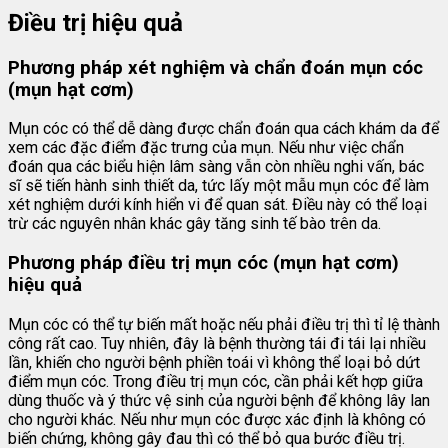
Điều trị hiệu quả
Phương pháp xét nghiệm và chẩn đoán mụn cóc
(mụn hạt cơm)
Mụn cóc có thể dễ dàng được chẩn đoán qua cách khám da để
xem các đặc điểm đặc trưng của mụn. Nếu như việc chẩn
đoán qua các biểu hiện lâm sàng vẫn còn nhiều nghi vấn, bác
sĩ sẽ tiến hành sinh thiết da, tức lấy một mẫu mụn cóc để làm
xét nghiệm dưới kính hiển vi để quan sát. Điều này có thể loại
trừ các nguyên nhân khác gây tăng sinh tế bào trên da.
Phương pháp điều trị mụn cóc (mụn hạt cơm)
hiệu quả
Mụn cóc có thể tự biến mất hoặc nếu phải điều trị thì tỉ lệ thành
công rất cao. Tuy nhiên, đây là bệnh thường tái đi tái lại nhiều
lần, khiến cho người bệnh phiền toái vì không thể loại bỏ dứt
điểm mụn cóc. Trong điều trị mụn cóc, cần phải kết hợp giữa
dùng thuốc và ý thức vệ sinh của người bệnh để không lây lan
cho người khác. Nếu như mụn cóc được xác định là không có
biến chứng, không gây đau thì có thể bỏ qua bước điều trị.