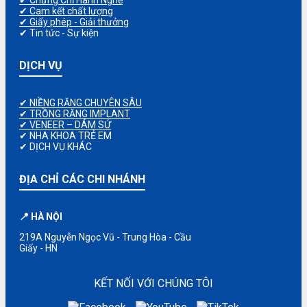
✔ Cam kết chất lượng
✔ Giấy phép - Giải thưởng
✔ Tin tức - Sự kiện
DỊCH VỤ
✔ NIỀNG RĂNG CHUYÊN SÂU
✔ TRỒNG RĂNG IMPLANT
✔ VENEER – DÁM SỨ
✔ NHA KHOA TRẺ EM
✔ DỊCH VỤ KHÁC
ĐỊA CHỈ CÁC CHI NHÁNH
📍 HÀ NỘI
219A Nguyễn Ngọc Vũ - Trung Hòa - Cầu
Giấy - HN
KẾT NỐI VỚI CHÚNG TÔI