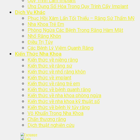
Quy Trình Làm Implant
Ứng Dụng Số Hóa Trong Quy Trình Cấy Implant
Dịch Vụ Khác
Phục Hồi Xâm Lấn Tối Thiểu – Răng Sứ Thẩm Mỹ
Nha Khoa Trẻ Em
Phòng Ngừa Các Bệnh Trong Răng Hàm Mặt
Nhổ Răng Khôn
Điều Trị Tủy
Các Bệnh Lý Viêm Quanh Răng
Kiến Thức Nha Khoa
Kiến thức về niềng răng
Kiến thức về răng sứ
Kiến thức về nhổ răng khôn
Kiến thức về implant
Kiến thức về răng trẻ em
Kiến thức về bệnh quanh răng
Kiến thức về nha khoa phòng ngừa
Kiến thức về nha khoa kỹ thuật số
Kiến thức về bệnh lý tủy răng
Vô Khuẩn Trong Nha Khoa
Chấn thương răng
Dịch thuật nghiên cứu