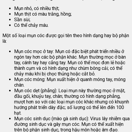
Mụn nhỏ, có nhiều thịt;
Mụn thịt có màu trắng, hồng;
Sần sùi;
Có thể chảy máu.
Một số loại mụn cóc được gọi tên theo hình dạng hay bộ phận
là:
Mụn cóc mọc ở tay: Mụn có đặc biệt phát triển nhiều ở
ngón tay hơn các bộ phận khác. Mụn thường mọc ở bàn
tay, cánh tay hay cẳng tay. Mụn có thể mọc đơn lẻ hoặc
thành cụm và có hình dạng như chùm bông cải; có thể
chảy máu khi bị chọc thủng hoặc cắt bỏ.
Mụn cóc móng: Mụn xuất hiện ở quanh móng tay, móng
chân.
Mụn cóc dẹt (phẳng): Loại mụn này thường mọc ở mặt,
đầu gối, khuỷu tay, chân; thường có hình dạng phẳng,
mượt hơn so với các loại mụn cóc khác nhưng có khuynh
hướng phát triển dày đặc; số lượng có thể lên đến 100
hạt.
Mụn cóc sinh dục (mào gà sinh dục): Virus lây nhiễm qua
đường sinh dục và gây mụn cóc. Mụn có thể xuất hiện
trên bộ phận sinh dục, trong hậu môn hoặc âm đạo.