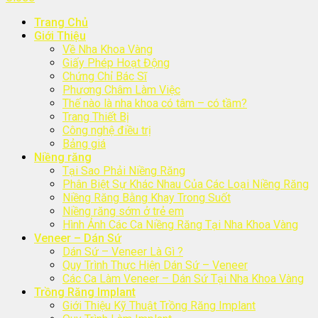
Trang Chủ
Giới Thiệu
Về Nha Khoa Vàng
Giấy Phép Hoạt Động
Chứng Chỉ Bác Sĩ
Phương Châm Làm Việc
Thế nào là nha khoa có tâm – có tầm?
Trang Thiết Bị
Công nghệ điều trị
Bảng giá
Niềng răng
Tại Sao Phải Niềng Răng
Phân Biệt Sự Khác Nhau Của Các Loại Niềng Răng
Niềng Răng Bằng Khay Trong Suốt
Niềng răng sớm ở trẻ em
Hình Ảnh Các Ca Niềng Răng Tại Nha Khoa Vàng
Veneer – Dán Sứ
Dán Sứ – Veneer Là Gì ?
Quy Trình Thực Hiện Dán Sứ – Veneer
Các Ca Làm Veneer – Dán Sứ Tại Nha Khoa Vàng
Trồng Răng Implant
Giới Thiệu Kỹ Thuật Trồng Răng Implant