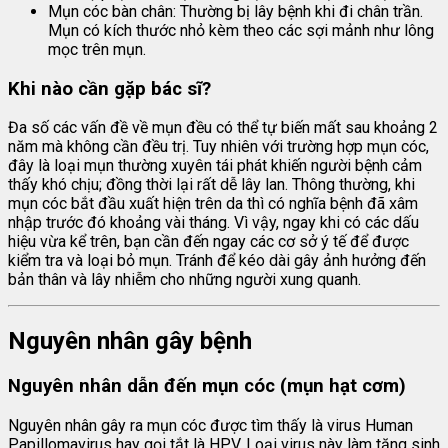
Mụn cóc bàn chân: Thường bị lây bệnh khi đi chân trần.
Mụn có kích thước nhỏ kèm theo các sợi mảnh như lông
mọc trên mụn.
Khi nào cần gặp bác sĩ?
Đa số các vấn đề về mụn đều có thể tự biến mất sau khoảng 2
năm mà không cần đều trị. Tuy nhiên với trường hợp mụn cóc,
đây là loại mụn thường xuyên tái phát khiến người bệnh cảm
thấy khó chịu; đồng thời lại rất dễ lây lan. Thông thường, khi
mụn cóc bắt đầu xuất hiện trên da thì có nghĩa bệnh đã xâm
nhập trước đó khoảng vài tháng. Vì vậy, ngay khi có các dấu
hiệu vừa kể trên, bạn cần đến ngay các cơ sở ý tế để được
kiểm tra và loại bỏ mụn. Tránh để kéo dài gây ảnh hưởng đến
bản thân và lây nhiễm cho những người xung quanh.
Nguyên nhân gây bệnh
Nguyên nhân dẫn đến mụn cóc (mụn hạt cơm)
Nguyên nhân gây ra mụn cóc được tìm thấy là virus Human
Papillomavirus hay gọi tắt là HPV. Loại virus này làm tăng sinh