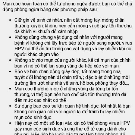
Mụn cóc hoàn toàn có thể tự phòng ngừa được, bạn có thể chủ
động phòng ngừa bằng các phương pháp sau:
Giữ gìn vệ sinh cá nhân, nên cắt móng tay, móng chân
thường xuyên, không nên cắn móng vì sẽ gây tổn thương
da khiến vi khuẩn dễ xâm nhập.
Không dùng chung vật dụng cá nhân với người mang
bệnh vì không chỉ lây trực tiếp từ người sang người, virus
HPV có thể ẩn trú trong các vật dụng và lây nhiễm khi có
người khác chạm vào.
Không sờ vào mụn của người khác, kể cả mụn của chính
bạn vì nó có thể lan sang vùng da tiếp xúc với mụn.
Bảo vệ bàn chân bằng giày dép, tất mang trong nhà,
tuyệt đối không nên đi chân trần, ; đặc biệt ở những môi
trường ẩm ướt như nhà vệ sinh, hồ bơi, phòng thay đồ,…
Mụn cóc thường mọc ở những vùng da từng bị tổn
thương, vì thế, bạn nên hạn chế các tổn thương trên da
đến mức cao nhất có thể.
Sử dụng bao cao su khi quan hệ tình dục, tốt nhất là bạn
không nên giao cấu với người lạ để tránh bị lây nhiễm
mụn cóc sinh dục.
Hiện nay có một số loại vắc xin có thể phòng virus HPV
gây mụn cóc sinh dục và ung thư cổ tử cung dành cho
phụ nữ. Hãy liên hệ vưới các trung tâm tiêm phòng để