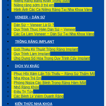
Niềng Răng Bằng Khay Trong Suốt
Niềng răng sớm ở trẻ em
Hình Ảnh Các Ca Niềng Răng Tại Nha Khoa Vàng
VENEER – DÁN SỨ
Dán Sứ – Veneer Là Gì ?
Quy Trình Thực Hiện Dán Sứ – Veneer
Các Ca Làm Veneer – Dán Sứ Tại Nha Khoa Vàng
TRỒNG RĂNG IMPLANT
Giới Thiệu Kỹ Thuật Trồng Răng Implant
Quy Trình Làm Implant
Ứng Dụng Số Hóa Trong Quy Trình Cấy Implant
DỊCH VỤ KHÁC
Phục Hồi Xâm Lấn Tối Thiểu – Răng Sứ Thẩm Mỹ
Nha Khoa Trẻ Em
Phòng Ngừa Các Bệnh Trong Răng Hàm Mặt
Nhổ Răng Khôn
Điều Trị Tủy
Các Bệnh Lý Viêm Quanh Răng
KIẾN THỨC NHA KHOA