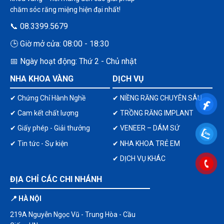
chăm sóc răng miệng hiện đại nhất!
📞 08.3399.5679
🕒 Giờ mở cửa: 08:00 - 18:30
📅 Ngày hoạt động: Thứ 2 - Chủ nhật
NHA KHOA VÀNG
DỊCH VỤ
✔ Chứng Chỉ Hành Nghề
✔ NIỀNG RĂNG CHUYÊN SÂU
✔ Cam kết chất lượng
✔ TRỒNG RĂNG IMPLANT
✔ Giấy phép - Giải thưởng
✔ VENEER – DÁM SỨ
✔ Tin tức - Sự kiện
✔ NHA KHOA TRẺ EM
✔ DỊCH VỤ KHÁC
ĐỊA CHỈ CÁC CHI NHÁNH
📍 HÀ NỘI
219A Nguyễn Ngọc Vũ - Trung Hòa - Cầu