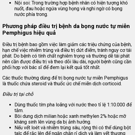
Nội soi: Trong trường hợp bệnh nhân có hiện tượng khó
nuốt, đau hoặc ngứa vùng họng và nghi ngờ có bọng
nước phía trong.
Phương pháp điều trị bệnh da bọng nước tự miễn
Pemphigus hiệu quả
Điều trị bệnh bao gồm việc làm giảm các triệu chứng của bệnh,
hạn chế việc nhiễm trùng và điều trị dứt điểm, tránh nguy cơ tái
phát. Do bệnh có tính chất nghiêm trọng và thường dễ tái phát
nên cần được điều trị và theo dõi lâu dài, người bệnh cũng cần
phối hợp với bác sĩ để đem lại kết quả tốt nhất.
Các thuốc thường dùng để trị bọng nước tự miễn Pemphigus
là thuốc chứa steroid và thuốc ức chế miễn dịch corticoid.
Điều trị tại chỗ
Dùng thuốc tím pha loãng với nước theo tỉ lệ 1:10.000 để
tắm.
Bôi dung dịch milian hoặc xanh methylen 2% hoặc mỡ
kháng sinh lên vùng da bị ảnh hưởng.
Nếu vết loét và nhiễm trùng sâu, rộng thì có thể dùng bột
talc để rắc lên để ngăn chặn rỉ dịch và làm vết thương