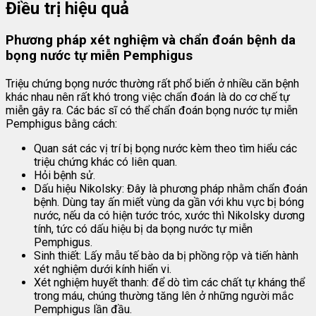
Điều trị hiệu quả
Phương pháp xét nghiệm và chẩn đoán bệnh da
bọng nước tự miễn Pemphigus
Triệu chứng bọng nước thường rất phổ biến ở nhiều căn bệnh
khác nhau nên rất khó trong việc chẩn đoán là do cơ chế tự
miễn gây ra. Các bác sĩ có thể chẩn đoán bọng nước tự miễn
Pemphigus bằng cách:
Quan sát các vị trí bị bọng nước kèm theo tìm hiểu các
triệu chứng khác có liên quan.
Hỏi bệnh sử.
Dấu hiệu Nikolsky: Đây là phương pháp nhằm chẩn đoán
bệnh. Dùng tay ấn miết vùng da gần với khu vực bị bóng
nước, nếu da có hiện tước tróc, xước thì Nikolsky dương
tính, tức có dấu hiệu bị da bọng nước tự miễn
Pemphigus.
Sinh thiết: Lấy mẫu tế bào da bị phồng rộp và tiến hành
xét nghiệm dưới kính hiển vi.
Xét nghiệm huyết thanh: để dò tìm các chất tự kháng thể
trong máu, chúng thường tăng lên ở những người mắc
Pemphigus lần đầu.