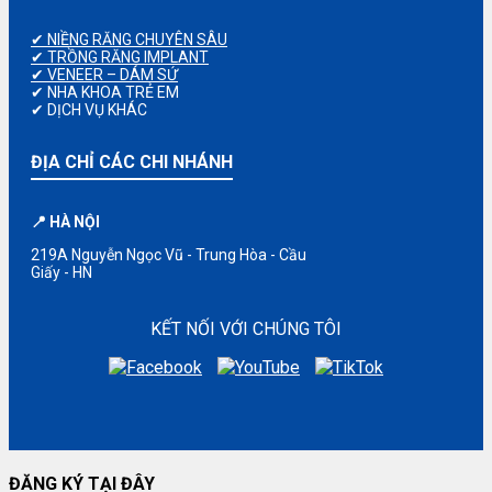
✔ NIỀNG RĂNG CHUYÊN SÂU
✔ TRỒNG RĂNG IMPLANT
✔ VENEER – DÁM SỨ
✔ NHA KHOA TRẺ EM
✔ DỊCH VỤ KHÁC
ĐỊA CHỈ CÁC CHI NHÁNH
📍 HÀ NỘI
219A Nguyễn Ngọc Vũ - Trung Hòa - Cầu
Giấy - HN
KẾT NỐI VỚI CHÚNG TÔI
ĐĂNG KÝ TẠI ĐÂY