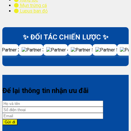
Mụn trứng cá
Lupus ban đỏ
✨ ĐỐI TÁC CHIẾN LƯỢC ✨
Để lại thông tin nhận ưu đãi