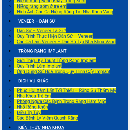
Niềng Răng Bằng Khay Trong Suốt
Niềng răng sớm ở trẻ em
Hình Ảnh Các Ca Niềng Răng Tại Nha Khoa Vàng
VENEER – DÁN SỨ
Dán Sứ – Veneer Là Gì ?
Quy Trình Thực Hiện Dán Sứ – Veneer
Các Ca Làm Veneer – Dán Sứ Tại Nha Khoa Vàng
TRỒNG RĂNG IMPLANT
Giới Thiệu Kỹ Thuật Trồng Răng Implant
Quy Trình Làm Implant
Ứng Dụng Số Hóa Trong Quy Trình Cấy Implant
DỊCH VỤ KHÁC
Phục Hồi Xâm Lấn Tối Thiểu – Răng Sứ Thẩm Mỹ
Nha Khoa Trẻ Em
Phòng Ngừa Các Bệnh Trong Răng Hàm Mặt
Nhổ Răng Khôn
Điều Trị Tủy
Các Bệnh Lý Viêm Quanh Răng
KIẾN THỨC NHA KHOA