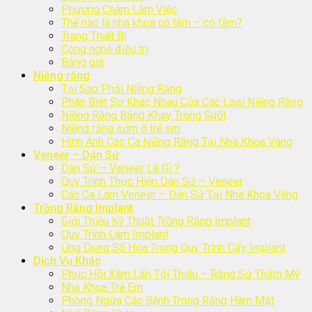
Phương Châm Làm Việc
Thế nào là nha khoa có tâm – có tầm?
Trang Thiết Bị
Công nghệ điều trị
Bảng giá
Niềng răng
Tại Sao Phải Niềng Răng
Phân Biệt Sự Khác Nhau Của Các Loại Niềng Răng
Niềng Răng Bằng Khay Trong Suốt
Niềng răng sớm ở trẻ em
Hình Ảnh Các Ca Niềng Răng Tại Nha Khoa Vàng
Veneer – Dán Sứ
Dán Sứ – Veneer Là Gì ?
Quy Trình Thực Hiện Dán Sứ – Veneer
Các Ca Làm Veneer – Dán Sứ Tại Nha Khoa Vàng
Trồng Răng Implant
Giới Thiệu Kỹ Thuật Trồng Răng Implant
Quy Trình Làm Implant
Ứng Dụng Số Hóa Trong Quy Trình Cấy Implant
Dịch Vụ Khác
Phục Hồi Xâm Lấn Tối Thiểu – Răng Sứ Thẩm Mỹ
Nha Khoa Trẻ Em
Phòng Ngừa Các Bệnh Trong Răng Hàm Mặt