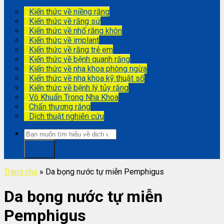
Kiến thức về niềng răng
Kiến thức về răng sứ
Kiến thức về nhổ răng khôn
Kiến thức về implant
Kiến thức về răng trẻ em
Kiến thức về bệnh quanh răng
Kiến thức về nha khoa phòng ngừa
Kiến thức về nha khoa kỹ thuật số
Kiến thức về bệnh lý tủy răng
Vô Khuẩn Trong Nha Khoa
Chấn thương răng
Dịch thuật nghiên cứu
Trang chủ
»
Da bọng nước tự miễn Pemphigus
Da bọng nước tự miễn
Pemphigus