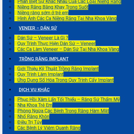
Phân Biệt Sự Khác Nhau Của Các Loại Niềng Răng
Niềng Răng Bằng Khay Trong Suốt
Niềng răng sớm ở trẻ em
Hình Ảnh Các Ca Niềng Răng Tại Nha Khoa Vàng
VENEER – DÁN SỨ
Dán Sứ – Veneer Là Gì ?
Quy Trình Thực Hiện Dán Sứ – Veneer
Các Ca Làm Veneer – Dán Sứ Tại Nha Khoa Vàng
TRỒNG RĂNG IMPLANT
Giới Thiệu Kỹ Thuật Trồng Răng Implant
Quy Trình Làm Implant
Ứng Dụng Số Hóa Trong Quy Trình Cấy Implant
DỊCH VỤ KHÁC
Phục Hồi Xâm Lấn Tối Thiểu – Răng Sứ Thẩm Mỹ
Nha Khoa Trẻ Em
Phòng Ngừa Các Bệnh Trong Răng Hàm Mặt
Nhổ Răng Khôn
Điều Trị Tủy
Các Bệnh Lý Viêm Quanh Răng