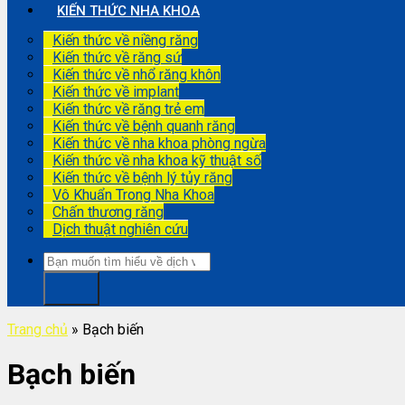
KIẾN THỨC NHA KHOA
Kiến thức về niềng răng
Kiến thức về răng sứ
Kiến thức về nhổ răng khôn
Kiến thức về implant
Kiến thức về răng trẻ em
Kiến thức về bệnh quanh răng
Kiến thức về nha khoa phòng ngừa
Kiến thức về nha khoa kỹ thuật số
Kiến thức về bệnh lý tủy răng
Vô Khuẩn Trong Nha Khoa
Chấn thương răng
Dịch thuật nghiên cứu
Trang chủ
»
Bạch biến
Bạch biến