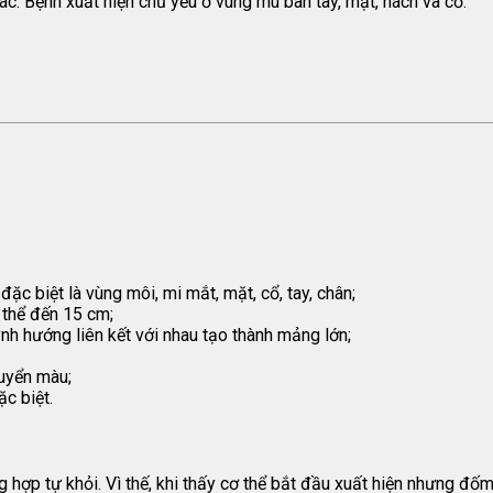
ác. Bệnh xuất hiện chủ yếu ở vùng mu bàn tay, mặt, nách và cổ.
đặc biệt là vùng môi, mi mắt, mặt, cổ, tay, chân;
 thể đến 15 cm;
nh hướng liên kết với nhau tạo thành mảng lớn;
huyển màu;
c biệt.
ng hợp tự khỏi. Vì thế, khi thấy cơ thể bắt đầu xuất hiện nhưng đ