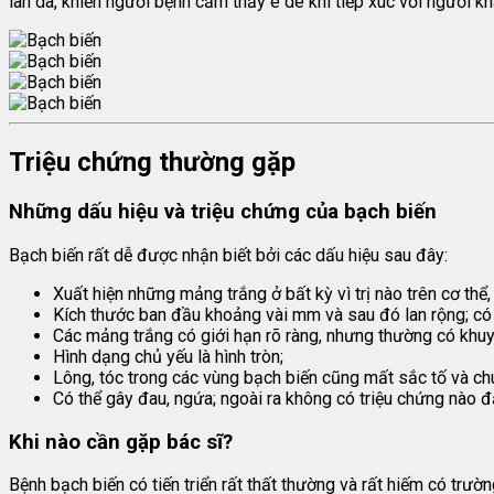
làn da, khiến người bệnh cảm thấy e dè khi tiếp xúc với người kh
Triệu chứng thường gặp
Những dấu hiệu và triệu chứng của bạch biến
Bạch biến rất dễ được nhận biết bởi các dấu hiệu sau đây:
Xuất hiện những mảng trắng ở bất kỳ vì trị nào trên cơ thể, 
Kích thước ban đầu khoảng vài mm và sau đó lan rộng; có
Các mảng trắng có giới hạn rõ ràng, nhưng thường có khuy
Hình dạng chủ yếu là hình tròn;
Lông, tóc trong các vùng bạch biến cũng mất sắc tố và c
Có thể gây đau, ngứa; ngoài ra không có triệu chứng nào đặ
Khi nào cần gặp bác sĩ?
Bệnh bạch biến có tiến triển rất thất thường và rất hiếm có trườ