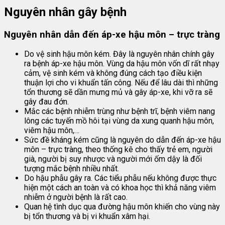
Nguyên nhân gây bệnh
Nguyên nhân dẫn đến áp-xe hậu môn – trực tràng
Do vệ sinh hậu môn kém. Đây là nguyên nhân chính gây
ra bệnh áp-xe hậu môn. Vùng da hậu môn vốn dĩ rất nhạy
cảm, vệ sinh kém và không đúng cách tạo điều kiện
thuận lợi cho vi khuẩn tấn công. Nếu để lâu dài thì những
tổn thương sẽ dần mưng mủ và gây áp-xe, khi vỡ ra sẽ
gây đau đớn.
Mắc các bệnh nhiễm trùng như bệnh trĩ, bệnh viêm nang
lông các tuyến mồ hôi tại vùng da xung quanh hậu môn,
viêm hậu môn,…
Sức đề kháng kém cũng là nguyên do dẫn đến áp-xe hậu
môn – trực tràng, theo thống kê cho thấy trẻ em, người
già, người bị suy nhược và người mới ốm dậy là đối
tượng mắc bệnh nhiều nhất.
Do hậu phẫu gây ra. Các tiểu phẫu nếu không được thực
hiện một cách an toàn và có khoa học thì khả năng viêm
nhiễm ở người bệnh là rất cao.
Quan hệ tình dục qua đường hậu môn khiến cho vùng này
bị tổn thương và bị vi khuẩn xâm hại.