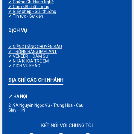
✔ Chứng Chỉ Hành Nghề
✔ Cam kết chất lượng
✔ Giấy phép - Giải thưởng
✔ Tin tức - Sự kiện
DỊCH VỤ
✔ NIỀNG RĂNG CHUYÊN SÂU
✔ TRỒNG RĂNG IMPLANT
✔ VENEER – DÁM SỨ
✔ NHA KHOA TRẺ EM
✔ DỊCH VỤ KHÁC
ĐỊA CHỈ CÁC CHI NHÁNH
📍 HÀ NỘI
219A Nguyễn Ngọc Vũ - Trung Hòa - Cầu
Giấy - HN
KẾT NỐI VỚI CHÚNG TÔI