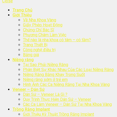
Close
Trang Chủ
Giới Thiệu
Về Nha Khoa Vàng
Giấy Phép Hoạt Động
Chứng Chỉ Bác Sĩ
Phương Châm Làm Việc
Thế nào là nha khoa có tâm – có tầm?
Trang Thiết Bị
Công nghệ điều trị
Bảng giá
Niềng răng
Tại Sao Phải Niềng Răng
Phân Biệt Sự Khác Nhau Của Các Loại Niềng Răng
Niềng Răng Bằng Khay Trong Suốt
Niềng răng sớm ở trẻ em
Hình Ảnh Các Ca Niềng Răng Tại Nha Khoa Vàng
Veneer – Dán Sứ
Dán Sứ – Veneer Là Gì ?
Quy Trình Thực Hiện Dán Sứ – Veneer
Các Ca Làm Veneer – Dán Sứ Tại Nha Khoa Vàng
Trồng Răng Implant
Giới Thiệu Kỹ Thuật Trồng Răng Implant