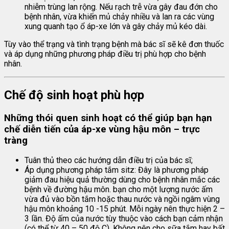
nhiễm trùng lan rộng. Nếu rạch trễ vừa gây đau đớn cho
bệnh nhân, vừa khiến mủ chảy nhiều và lan ra các vùng
xung quanh tạo ổ áp-xe lớn và gây chảy mủ kéo dài.
Tùy vào thể trạng và tình trạng bệnh mà bác sĩ sẽ kê đơn thuốc
và áp dụng những phương pháp điều trị phù hợp cho bệnh
nhân.
Chế độ sinh hoạt phù hợp
Những thói quen sinh hoạt có thể giúp bạn hạn
chế diễn tiến của áp-xe vùng hậu môn – trực
tràng
Tuân thủ theo các hướng dẫn điều trị của bác sĩ;
Áp dụng phương pháp tắm sitz: Đây là phương pháp
giảm đau hiệu quả thường dùng cho bệnh nhân mắc các
bệnh về đường hậu môn. bạn cho một lượng nước ấm
vừa đủ vào bồn tắm hoặc thau nước và ngồi ngâm vùng
hậu môn khoảng 10 -15 phút. Mỗi ngày nên thực hiện 2 –
3 lần. Độ ấm của nước tùy thuộc vào cách bạn cảm nhận
(có thể từ 40 – 50 độ C). Không nên cho sữa tắm hay bất