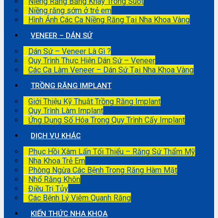
Niềng Răng Bằng Khay Trong Suốt
Niềng răng sớm ở trẻ em
Hình Ảnh Các Ca Niềng Răng Tại Nha Khoa Vàng
VENEER – DÁN SỨ
Dán Sứ – Veneer Là Gì ?
Quy Trình Thực Hiện Dán Sứ – Veneer
Các Ca Làm Veneer – Dán Sứ Tại Nha Khoa Vàng
TRỒNG RĂNG IMPLANT
Giới Thiệu Kỹ Thuật Trồng Răng Implant
Quy Trình Làm Implant
Ứng Dụng Số Hóa Trong Quy Trình Cấy Implant
DỊCH VỤ KHÁC
Phục Hồi Xâm Lấn Tối Thiểu – Răng Sứ Thẩm Mỹ
Nha Khoa Trẻ Em
Phòng Ngừa Các Bệnh Trong Răng Hàm Mặt
Nhổ Răng Khôn
Điều Trị Tủy
Các Bệnh Lý Viêm Quanh Răng
KIẾN THỨC NHA KHOA