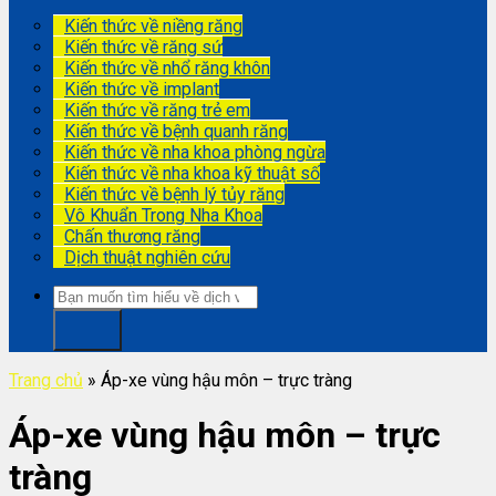
Kiến thức về niềng răng
Kiến thức về răng sứ
Kiến thức về nhổ răng khôn
Kiến thức về implant
Kiến thức về răng trẻ em
Kiến thức về bệnh quanh răng
Kiến thức về nha khoa phòng ngừa
Kiến thức về nha khoa kỹ thuật số
Kiến thức về bệnh lý tủy răng
Vô Khuẩn Trong Nha Khoa
Chấn thương răng
Dịch thuật nghiên cứu
Trang chủ
»
Áp-xe vùng hậu môn – trực tràng
Áp-xe vùng hậu môn – trực
tràng