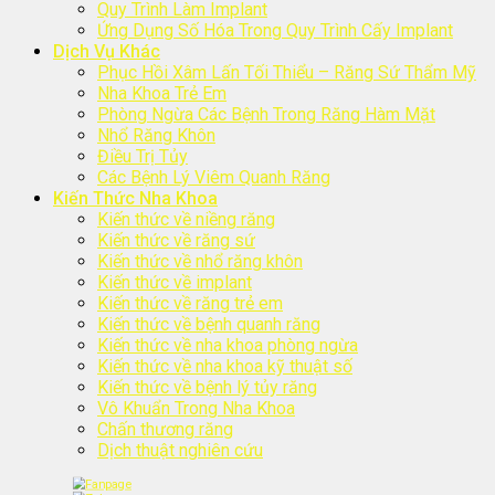
Quy Trình Làm Implant
Ứng Dụng Số Hóa Trong Quy Trình Cấy Implant
Dịch Vụ Khác
Phục Hồi Xâm Lấn Tối Thiểu – Răng Sứ Thẩm Mỹ
Nha Khoa Trẻ Em
Phòng Ngừa Các Bệnh Trong Răng Hàm Mặt
Nhổ Răng Khôn
Điều Trị Tủy
Các Bệnh Lý Viêm Quanh Răng
Kiến Thức Nha Khoa
Kiến thức về niềng răng
Kiến thức về răng sứ
Kiến thức về nhổ răng khôn
Kiến thức về implant
Kiến thức về răng trẻ em
Kiến thức về bệnh quanh răng
Kiến thức về nha khoa phòng ngừa
Kiến thức về nha khoa kỹ thuật số
Kiến thức về bệnh lý tủy răng
Vô Khuẩn Trong Nha Khoa
Chấn thương răng
Dịch thuật nghiên cứu