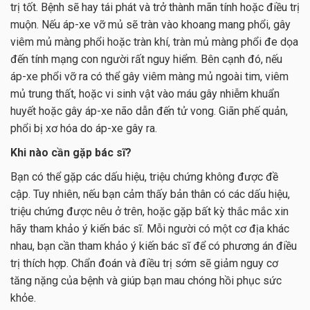
trị tốt. Bệnh sẽ hay tái phát và trở thành mãn tính hoặc điều trị
muộn. Nếu áp-xe vỡ mủ sẽ tràn vào khoang mang phổi, gây
viêm mủ màng phổi hoặc tràn khí, tràn mủ màng phổi đe dọa
đến tính mạng con người rất nguy hiểm. Bên cạnh đó, nếu
áp-xe phổi vỡ ra có thể gây viêm màng mủ ngoài tim, viêm
mủ trung thất, hoặc vi sinh vật vào máu gây nhiễm khuẩn
huyết hoặc gây áp-xe não dẫn đến tử vong. Giãn phế quản,
phổi bị xơ hóa do áp-xe gây ra.
Khi nào cần gặp bác sĩ?
Bạn có thể gặp các dấu hiệu, triệu chứng không được đề
cập. Tuy nhiên, nếu bạn cảm thấy bản thân có các dấu hiệu,
triệu chứng được nêu ở trên, hoặc gặp bất kỳ thắc mắc xin
hãy tham khảo ý kiến bác sĩ. Mỗi người có một cơ địa khác
nhau, bạn cần tham khảo ý kiến bác sĩ để có phương án điều
trị thích hợp. Chẩn đoán và điều trị sớm sẽ giảm nguy cơ
tăng nặng của bệnh và giúp bạn mau chóng hồi phục sức
khỏe.