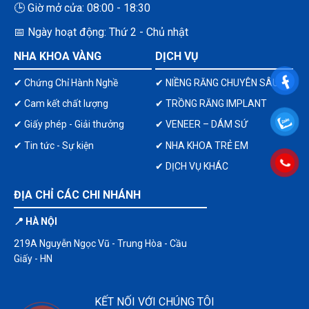
🕒 Giờ mở cửa: 08:00 - 18:30
📅 Ngày hoạt động: Thứ 2 - Chủ nhật
NHA KHOA VÀNG
DỊCH VỤ
✔ Chứng Chỉ Hành Nghề
✔ NIỀNG RĂNG CHUYÊN SÂU
✔ Cam kết chất lượng
✔ TRỒNG RĂNG IMPLANT
✔ Giấy phép - Giải thưởng
✔ VENEER – DÁM SỨ
✔ Tin tức - Sự kiện
✔ NHA KHOA TRẺ EM
✔ DỊCH VỤ KHÁC
ĐỊA CHỈ CÁC CHI NHÁNH
📍 HÀ NỘI
219A Nguyễn Ngọc Vũ - Trung Hòa - Cầu
Giấy - HN
KẾT NỐI VỚI CHÚNG TÔI