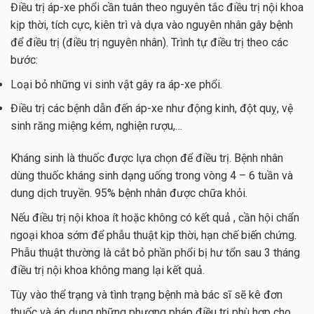
Điều trị áp-xe phổi cần tuân theo nguyên tắc điều trị nội khoa
kịp thời, tích cực, kiên trì và dựa vào nguyên nhân gây bệnh
để điều trị (điều trị nguyên nhân). Trình tự điều trị theo các
bước:
Loại bỏ những vi sinh vật gây ra áp-xe phổi.
Điều trị các bệnh dẫn đến áp-xe như động kinh, đột quỵ, vệ
sinh răng miệng kém, nghiện rượu,…
Kháng sinh là thuốc được lựa chọn để điều trị. Bệnh nhân
dùng thuốc kháng sinh dạng uống trong vòng 4 – 6 tuần và
dung dịch truyền. 95% bệnh nhân được chữa khỏi.
Nếu điều trị nội khoa ít hoặc không có kết quả , cần hội chẩn
ngoại khoa sớm để phẫu thuật kịp thời, hạn chế biến chứng.
Phẫu thuật thường là cắt bỏ phần phổi bị hư tổn sau 3 tháng
điều trị nội khoa không mang lại kết quả.
Tùy vào thể trạng và tình trạng bệnh mà bác sĩ sẽ kê đơn
thuốc và áp dụng những phương pháp điều trị phù hợp cho