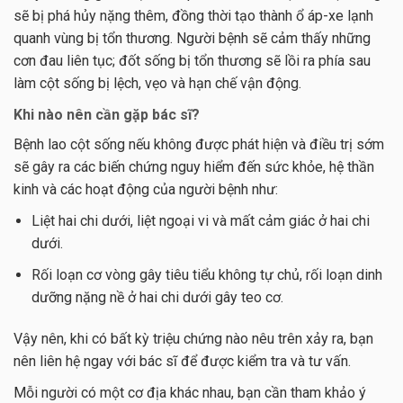
sẽ bị phá hủy nặng thêm, đồng thời tạo thành ổ áp-xe lạnh
quanh vùng bị tổn thương. Người bệnh sẽ cảm thấy những
cơn đau liên tục; đốt sống bị tổn thương sẽ lồi ra phía sau
làm cột sống bị lệch, vẹo và hạn chế vận động.
Khi nào nên cần gặp bác sĩ?
Bệnh lao cột sống nếu không được phát hiện và điều trị sớm
sẽ gây ra các biến chứng nguy hiểm đến sức khỏe, hệ thần
kinh và các hoạt động của người bệnh như:
Liệt hai chi dưới, liệt ngoại vi và mất cảm giác ở hai chi
dưới.
Rối loạn cơ vòng gây tiêu tiểu không tự chủ, rối loạn dinh
dưỡng nặng nề ở hai chi dưới gây teo cơ.
Vậy nên, khi có bất kỳ triệu chứng nào nêu trên xảy ra, bạn
nên liên hệ ngay với bác sĩ để được kiểm tra và tư vấn.
Mỗi người có một cơ địa khác nhau, bạn cần tham khảo ý