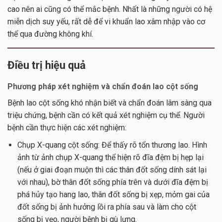
cao nên ai cũng có thể mắc bệnh. Nhất là những người có hệ
miễn dịch suy yếu, rất dễ để vi khuẩn lao xâm nhập vào cơ
thể qua đường không khí.
Điều trị hiệu quả
Phương pháp xét nghiệm và chẩn đoán lao cột sống
Bệnh lao cột sống khó nhận biết và chẩn đoán lâm sàng qua
triệu chứng, bệnh cần có kết quả xét nghiệm cụ thể. Người
bệnh cần thực hiện các xét nghiệm:
Chụp X-quang cột sống: Để thấy rõ tổn thương lao. Hình
ảnh từ ảnh chụp X-quang thể hiện rõ đĩa đệm bị hẹp lại
(nếu ở giai đoạn muộn thì các thân đốt sống dính sát lại
với nhau), bờ thân đốt sống phía trên và dưới đĩa đệm bị
phá hủy tạo hang lao, thân đốt sống bị xẹp, mỏm gai của
đốt sống bị ảnh hưởng lồi ra phía sau và làm cho cột
sống bị vẹo, người bệnh bị gù lưng.