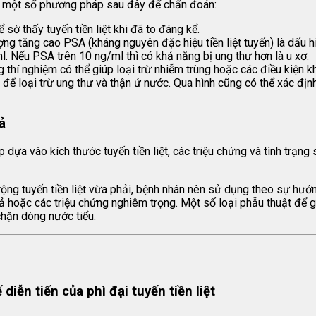
ện một số phương pháp sau đây để chẩn đoán:
ể sờ thấy tuyến tiền liệt khi đã to đáng kể.
tượng tăng cao PSA (kháng nguyên đặc hiệu tiền liệt tuyến) là dấu
. Nếu PSA trên 10 ng/ml thì có khả năng bị ung thư hơn là u xơ.
thí nghiệm có thể giúp loại trừ nhiễm trùng hoặc các điều kiện kh
 để loại trừ ung thư và thận ứ nước. Qua hình cũng có thể xác định
ả
dựa vào kích thước tuyến tiền liệt, các triệu chứng và tình trạng 
ộng tuyến tiền liệt vừa phải, bệnh nhân nên sử dụng theo sự hướn
 hoặc các triệu chứng nghiêm trọng. Một số loại phẫu thuật để gi
chặn dòng nước tiểu.
 diễn tiến của
phì đại tuyến tiền liệt