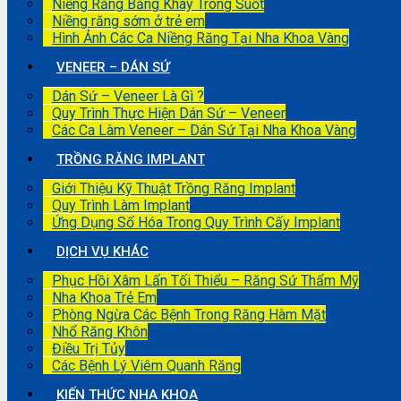
Niềng Răng Bằng Khay Trong Suốt
Niềng răng sớm ở trẻ em
Hình Ảnh Các Ca Niềng Răng Tại Nha Khoa Vàng
VENEER – DÁN SỨ
Dán Sứ – Veneer Là Gì ?
Quy Trình Thực Hiện Dán Sứ – Veneer
Các Ca Làm Veneer – Dán Sứ Tại Nha Khoa Vàng
TRỒNG RĂNG IMPLANT
Giới Thiệu Kỹ Thuật Trồng Răng Implant
Quy Trình Làm Implant
Ứng Dụng Số Hóa Trong Quy Trình Cấy Implant
DỊCH VỤ KHÁC
Phục Hồi Xâm Lấn Tối Thiểu – Răng Sứ Thẩm Mỹ
Nha Khoa Trẻ Em
Phòng Ngừa Các Bệnh Trong Răng Hàm Mặt
Nhổ Răng Khôn
Điều Trị Tủy
Các Bệnh Lý Viêm Quanh Răng
KIẾN THỨC NHA KHOA