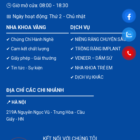
🕒 Giờ mở cửa: 08:00 - 18:30
📅 Ngày hoạt động: Thứ 2 - Chủ nhật
NHA KHOA VÀNG
DỊCH VỤ
✔ Chứng Chỉ Hành Nghề
✔ NIỀNG RĂNG CHUYÊN SÂU
✔ Cam kết chất lượng
✔ TRỒNG RĂNG IMPLANT
✔ Giấy phép - Giải thưởng
✔ VENEER – DÁM SỨ
✔ Tin tức - Sự kiện
✔ NHA KHOA TRẺ EM
✔ DỊCH VỤ KHÁC
ĐỊA CHỈ CÁC CHI NHÁNH
📍 HÀ NỘI
219A Nguyễn Ngọc Vũ - Trung Hòa - Cầu
Giấy - HN
KẾT NỐI VỚI CHÚNG TÔI