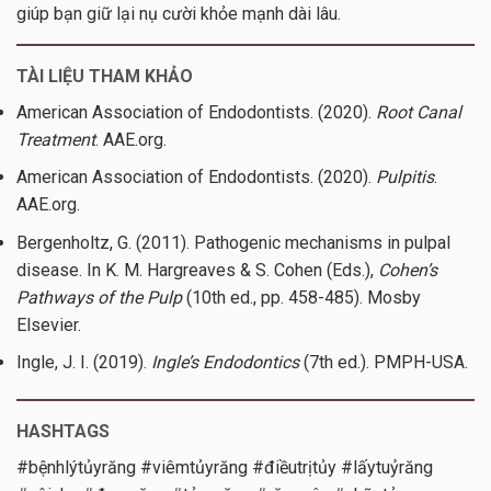
giúp bạn giữ lại nụ cười khỏe mạnh dài lâu.
TÀI LIỆU THAM KHẢO
American Association of Endodontists. (2020).
Root Canal
Treatment
. AAE.org.
American Association of Endodontists. (2020).
Pulpitis
.
AAE.org.
Bergenholtz, G. (2011). Pathogenic mechanisms in pulpal
disease. In K. M. Hargreaves & S. Cohen (Eds.),
Cohen’s
Pathways of the Pulp
(10th ed., pp. 458-485). Mosby
Elsevier.
Ingle, J. I. (2019).
Ingle’s Endodontics
(7th ed.). PMPH-USA.
HASHTAGS
#bệnhlýtủyrăng #viêmtủyrăng #điềutrịtủy #lấytuỷrăng