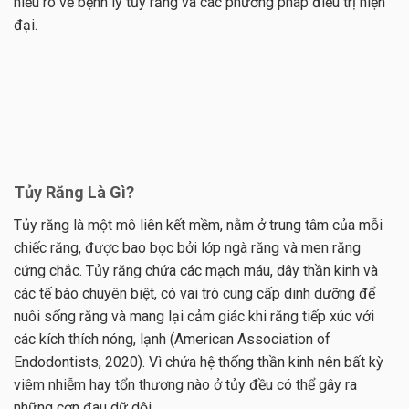
hiểu rõ về bệnh lý tủy răng và các phương pháp điều trị hiện
đại.
Tủy Răng Là Gì?
Tủy răng là một mô liên kết mềm, nằm ở trung tâm của mỗi
chiếc răng, được bao bọc bởi lớp ngà răng và men răng
cứng chắc. Tủy răng chứa các mạch máu, dây thần kinh và
các tế bào chuyên biệt, có vai trò cung cấp dinh dưỡng để
nuôi sống răng và mang lại cảm giác khi răng tiếp xúc với
các kích thích nóng, lạnh (American Association of
Endodontists, 2020). Vì chứa hệ thống thần kinh nên bất kỳ
viêm nhiễm hay tổn thương nào ở tủy đều có thể gây ra
những cơn đau dữ dội.