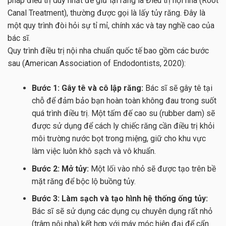
pháp điều trị duy nhất để giữ lại răng là Điều trị nội nha (Root
Canal Treatment), thường được gọi là lấy tủy răng. Đây là
một quy trình đòi hỏi sự tỉ mỉ, chính xác và tay nghề cao của
bác sĩ.
Quy trình điều trị nội nha chuẩn quốc tế bao gồm các bước
sau (American Association of Endodontists, 2020):
Bước 1: Gây tê và cô lập răng:
Bác sĩ sẽ gây tê tại
chỗ để đảm bảo bạn hoàn toàn không đau trong suốt
quá trình điều trị. Một tấm đế cao su (rubber dam) sẽ
được sử dụng để cách ly chiếc răng cần điều trị khỏi
môi trường nước bọt trong miệng, giữ cho khu vực
làm việc luôn khô sạch và vô khuẩn.
Bước 2: Mở tủy:
Một lối vào nhỏ sẽ được tạo trên bề
mặt răng để bộc lộ buồng tủy.
Bước 3: Làm sạch và tạo hình hệ thống ống tủy:
Bác sĩ sẽ sử dụng các dụng cụ chuyên dụng rất nhỏ
(trâm nội nha) kết hợp với máy móc hiện đại để cẩn