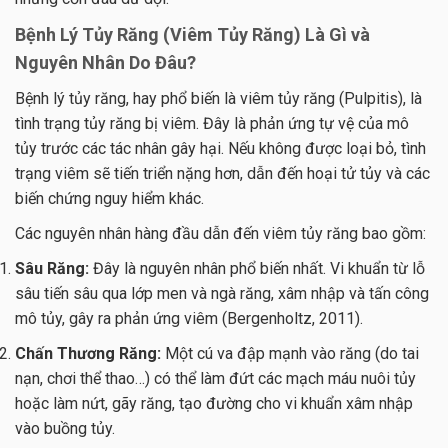
Bệnh Lý Tủy Răng (Viêm Tủy Răng) Là Gì và
Nguyên Nhân Do Đâu?
Bệnh lý tủy răng, hay phổ biến là viêm tủy răng (Pulpitis), là
tình trạng tủy răng bị viêm. Đây là phản ứng tự vệ của mô
tủy trước các tác nhân gây hại. Nếu không được loại bỏ, tình
trạng viêm sẽ tiến triển nặng hơn, dẫn đến hoại tử tủy và các
biến chứng nguy hiểm khác.
Các nguyên nhân hàng đầu dẫn đến viêm tủy răng bao gồm:
Sâu Răng:
Đây là nguyên nhân phổ biến nhất. Vi khuẩn từ lỗ
sâu tiến sâu qua lớp men và ngà răng, xâm nhập và tấn công
mô tủy, gây ra phản ứng viêm (Bergenholtz, 2011).
Chấn Thương Răng:
Một cú va đập mạnh vào răng (do tai
nạn, chơi thể thao…) có thể làm đứt các mạch máu nuôi tủy
hoặc làm nứt, gãy răng, tạo đường cho vi khuẩn xâm nhập
vào buồng tủy.