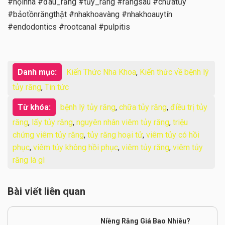
#nộinha #đau_răng #tủy_răng #răngsâu #chữatủy
#bảotồnrăngthật #nhakhoavàng #nhakhoauytín
#endodontics #rootcanal #pulpitis
Danh mục:
Kiến Thức Nha Khoa
,
Kiến thức về bệnh lý
tủy răng
,
Tin tức
Từ khóa:
bệnh lý tủy răng
,
chữa tủy răng
,
điều trị tủy
răng
,
lấy tủy răng
,
nguyên nhân viêm tủy răng
,
triệu
chứng viêm tủy răng
,
tủy răng hoại tử
,
viêm tủy có hồi
phục
,
viêm tủy không hồi phục
,
viêm tủy răng
,
viêm tủy
răng là gì
Bài viết liên quan
Niềng Răng Giá Bao Nhiêu?