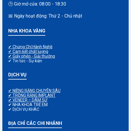
🕒 Giờ mở cửa: 08:00 - 18:30
📅 Ngày hoạt động: Thứ 2 - Chủ nhật
NHA KHOA VÀNG
✔ Chứng Chỉ Hành Nghề
✔ Cam kết chất lượng
✔ Giấy phép - Giải thưởng
✔ Tin tức - Sự kiện
DỊCH VỤ
✔ NIỀNG RĂNG CHUYÊN SÂU
✔ TRỒNG RĂNG IMPLANT
✔ VENEER – DÁM SỨ
✔ NHA KHOA TRẺ EM
✔ DỊCH VỤ KHÁC
ĐỊA CHỈ CÁC CHI NHÁNH