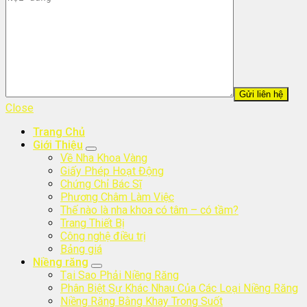
Close
Trang Chủ
Giới Thiệu
Về Nha Khoa Vàng
Giấy Phép Hoạt Động
Chứng Chỉ Bác Sĩ
Phương Châm Làm Việc
Thế nào là nha khoa có tâm – có tầm?
Trang Thiết Bị
Công nghệ điều trị
Bảng giá
Niềng răng
Tại Sao Phải Niềng Răng
Phân Biệt Sự Khác Nhau Của Các Loại Niềng Răng
Niềng Răng Bằng Khay Trong Suốt