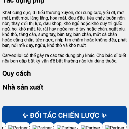
Tác dụng phụ
Khát cùng cực, đi tiểu thường xuyên, đói cùng cực, yếu ớt, mờ
mắt, mệt mỏi, lâng lâng, hoa mắt, đau đầu, tiêu chảy, buồn nôn,
nôn, thay đổi thị lực, đau khớp, khó ngủ hoặc khó duy trì giấc
ngủ, ho, khô mắt, tê, rát hay ngứa ran ở tay hoặc chân, ngất xỉu,
khó thở, tăng cân, sưng tay, bàn tay, bàn chân, mắt cá chân
hoặc cẳng chân, tức ngực, nhịp tim chậm hoặc không đều, phát
ban, nổi mề đay, ngứa, khó thở và khó nuốt.
Carvedilol có thể gây ra các tác dụng phụ khác. Cho bác sĩ biết
nếu bạn gặp bất kỳ vấn đề bất thường nào khi dùng thuốc.
Quy cách
Nhà sản xuất
✨ ĐỐI TÁC CHIẾN LƯỢC ✨