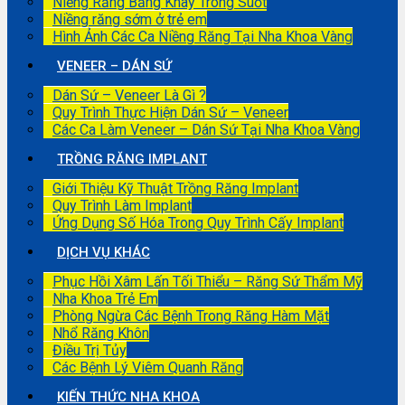
Niềng Răng Bằng Khay Trong Suốt
Niềng răng sớm ở trẻ em
Hình Ảnh Các Ca Niềng Răng Tại Nha Khoa Vàng
VENEER – DÁN SỨ
Dán Sứ – Veneer Là Gì ?
Quy Trình Thực Hiện Dán Sứ – Veneer
Các Ca Làm Veneer – Dán Sứ Tại Nha Khoa Vàng
TRỒNG RĂNG IMPLANT
Giới Thiệu Kỹ Thuật Trồng Răng Implant
Quy Trình Làm Implant
Ứng Dụng Số Hóa Trong Quy Trình Cấy Implant
DỊCH VỤ KHÁC
Phục Hồi Xâm Lấn Tối Thiểu – Răng Sứ Thẩm Mỹ
Nha Khoa Trẻ Em
Phòng Ngừa Các Bệnh Trong Răng Hàm Mặt
Nhổ Răng Khôn
Điều Trị Tủy
Các Bệnh Lý Viêm Quanh Răng
KIẾN THỨC NHA KHOA