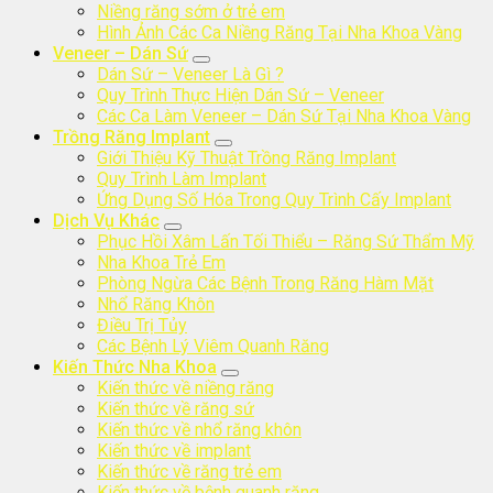
Niềng răng sớm ở trẻ em
Hình Ảnh Các Ca Niềng Răng Tại Nha Khoa Vàng
Veneer – Dán Sứ
Dán Sứ – Veneer Là Gì ?
Quy Trình Thực Hiện Dán Sứ – Veneer
Các Ca Làm Veneer – Dán Sứ Tại Nha Khoa Vàng
Trồng Răng Implant
Giới Thiệu Kỹ Thuật Trồng Răng Implant
Quy Trình Làm Implant
Ứng Dụng Số Hóa Trong Quy Trình Cấy Implant
Dịch Vụ Khác
Phục Hồi Xâm Lấn Tối Thiểu – Răng Sứ Thẩm Mỹ
Nha Khoa Trẻ Em
Phòng Ngừa Các Bệnh Trong Răng Hàm Mặt
Nhổ Răng Khôn
Điều Trị Tủy
Các Bệnh Lý Viêm Quanh Răng
Kiến Thức Nha Khoa
Kiến thức về niềng răng
Kiến thức về răng sứ
Kiến thức về nhổ răng khôn
Kiến thức về implant
Kiến thức về răng trẻ em
Kiến thức về bệnh quanh răng