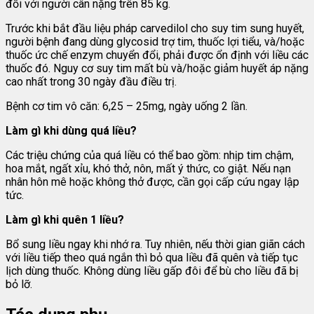
đối với người cân nặng trên 85 kg.
Trước khi bắt đầu liệu pháp carvedilol cho suy tim sung huyết,
người bệnh đang dùng glycosid trợ tim, thuốc lợi tiểu, và/hoặc
thuốc ức chế enzym chuyển đổi, phải được ổn định với liều các
thuốc đó. Nguy cơ suy tim mất bù và/hoặc giảm huyết áp nặng
cao nhất trong 30 ngày đầu điều trị.
Bệnh cơ tim vô căn: 6,25 – 25mg, ngày uống 2 lần.
Làm gì khi dùng quá liều?
Các triệu chứng của quá liều có thể bao gồm: nhịp tim chậm,
hoa mắt, ngất xỉu, khó thở, nôn, mất ý thức, co giật. Nếu nạn
nhân hôn mê hoặc không thở được, cần gọi cấp cứu ngay lập
tức.
Làm gì khi quên 1 liều?
Bổ sung liều ngay khi nhớ ra. Tuy nhiên, nếu thời gian giãn cách
với liều tiếp theo quá ngắn thì bỏ qua liều đã quên và tiếp tục
lịch dùng thuốc. Không dùng liều gấp đôi để bù cho liều đã bị
bỏ lỡ.