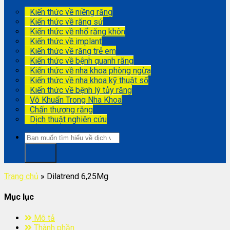
Kiến thức về niềng răng
Kiến thức về răng sứ
Kiến thức về nhổ răng khôn
Kiến thức về implant
Kiến thức về răng trẻ em
Kiến thức về bệnh quanh răng
Kiến thức về nha khoa phòng ngừa
Kiến thức về nha khoa kỹ thuật số
Kiến thức về bệnh lý tủy răng
Vô Khuẩn Trong Nha Khoa
Chấn thương răng
Dịch thuật nghiên cứu
Trang chủ
»
Dilatrend 6,25Mg
Mục lục
Mô tả
Thành phần