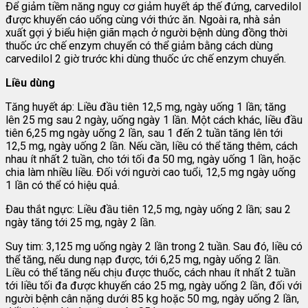
Ðể giảm tiềm năng nguy cơ giảm huyết áp thế đứng, carvedilol
được khuyến cáo uống cùng với thức ăn. Ngoài ra, nhà sản
xuất gợi ý biểu hiện giãn mạch ở người bệnh dùng đồng thời
thuốc ức chế enzym chuyển có thể giảm bằng cách dùng
carvedilol 2 giờ trước khi dùng thuốc ức chế enzym chuyển.
Liều dùng
Tăng huyết áp: Liều đầu tiên 12,5 mg, ngày uống 1 lần; tăng
lên 25 mg sau 2 ngày, uống ngày 1 lần. Một cách khác, liều đầu
tiên 6,25 mg ngày uống 2 lần, sau 1 đến 2 tuần tăng lên tới
12,5 mg, ngày uống 2 lần. Nếu cần, liều có thể tăng thêm, cách
nhau ít nhất 2 tuần, cho tới tối đa 50 mg, ngày uống 1 lần, hoặc
chia làm nhiều liều. Ðối với người cao tuổi, 12,5 mg ngày uống
1 lần có thể có hiệu quả.
Ðau thắt ngực: Liều đầu tiên 12,5 mg, ngày uống 2 lần; sau 2
ngày tăng tới 25 mg, ngày 2 lần.
Suy tim: 3,125 mg uống ngày 2 lần trong 2 tuần. Sau đó, liều có
thể tăng, nếu dung nạp được, tới 6,25 mg, ngày uống 2 lần.
Liều có thể tăng nếu chịu được thuốc, cách nhau ít nhất 2 tuần
tới liều tối đa được khuyến cáo 25 mg, ngày uống 2 lần, đối với
người bệnh cân nặng dưới 85 kg hoặc 50 mg, ngày uống 2 lần,