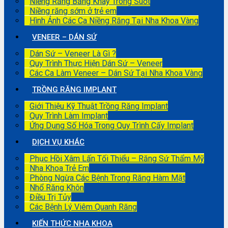
Niềng Răng Bằng Khay Trong Suốt
Niềng răng sớm ở trẻ em
Hình Ảnh Các Ca Niềng Răng Tại Nha Khoa Vàng
VENEER – DÁN SỨ
Dán Sứ – Veneer Là Gì ?
Quy Trình Thực Hiện Dán Sứ – Veneer
Các Ca Làm Veneer – Dán Sứ Tại Nha Khoa Vàng
TRỒNG RĂNG IMPLANT
Giới Thiệu Kỹ Thuật Trồng Răng Implant
Quy Trình Làm Implant
Ứng Dụng Số Hóa Trong Quy Trình Cấy Implant
DỊCH VỤ KHÁC
Phục Hồi Xâm Lấn Tối Thiểu – Răng Sứ Thẩm Mỹ
Nha Khoa Trẻ Em
Phòng Ngừa Các Bệnh Trong Răng Hàm Mặt
Nhổ Răng Khôn
Điều Trị Tủy
Các Bệnh Lý Viêm Quanh Răng
KIẾN THỨC NHA KHOA