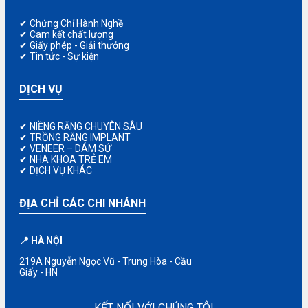
✔ Chứng Chỉ Hành Nghề
✔ Cam kết chất lượng
✔ Giấy phép - Giải thưởng
✔ Tin tức - Sự kiện
DỊCH VỤ
✔ NIỀNG RĂNG CHUYÊN SÂU
✔ TRỒNG RĂNG IMPLANT
✔ VENEER – DÁM SỨ
✔ NHA KHOA TRẺ EM
✔ DỊCH VỤ KHÁC
ĐỊA CHỈ CÁC CHI NHÁNH
📍 HÀ NỘI
219A Nguyễn Ngọc Vũ - Trung Hòa - Cầu
Giấy - HN
KẾT NỐI VỚI CHÚNG TÔI