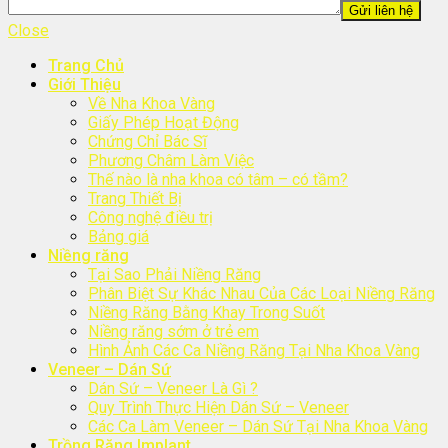
Close
Trang Chủ
Giới Thiệu
Về Nha Khoa Vàng
Giấy Phép Hoạt Động
Chứng Chỉ Bác Sĩ
Phương Châm Làm Việc
Thế nào là nha khoa có tâm – có tầm?
Trang Thiết Bị
Công nghệ điều trị
Bảng giá
Niềng răng
Tại Sao Phải Niềng Răng
Phân Biệt Sự Khác Nhau Của Các Loại Niềng Răng
Niềng Răng Bằng Khay Trong Suốt
Niềng răng sớm ở trẻ em
Hình Ảnh Các Ca Niềng Răng Tại Nha Khoa Vàng
Veneer – Dán Sứ
Dán Sứ – Veneer Là Gì ?
Quy Trình Thực Hiện Dán Sứ – Veneer
Các Ca Làm Veneer – Dán Sứ Tại Nha Khoa Vàng
Trồng Răng Implant