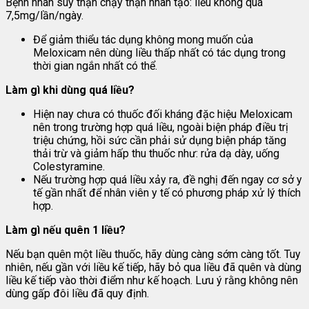
Bệnh nhân suy thận chạy thận nhân tạo: liều không quá
7,5mg/lần/ngày.
Để giảm thiểu tác dụng không mong muốn của
Meloxicam nên dùng liều thấp nhất có tác dụng trong
thời gian ngắn nhất có thể.
Làm gì khi dùng quá liều?
Hiện nay chưa có thuốc đối kháng đặc hiệu Meloxicam
nên trong trường hợp quá liều, ngoài biện pháp điều trị
triệu chứng, hồi sức cần phải sử dụng biện pháp tăng
thải trừ và giảm hấp thu thuốc như: rửa dạ dày, uống
Colestyramine.
Nếu trường hợp quá liều xảy ra, đề nghị đến ngay cơ sở y
tế gần nhất để nhân viên y tế có phương pháp xử lý thích
hợp.
Làm gì nếu quên 1 liều?
Nếu bạn quên một liều thuốc, hãy dùng càng sớm càng tốt. Tuy
nhiên, nếu gần với liều kế tiếp, hãy bỏ qua liều đã quên và dùng
liều kế tiếp vào thời điểm như kế hoạch. Lưu ý rằng không nên
dùng gấp đôi liều đã quy định.