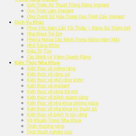
Giới Thiệu Kỹ Thuật Trồng Răng Implant
Quy Trình Làm Implant
Ứng Dụng Số Hóa Trong Quy Trình Cấy Implant
Dịch Vụ Khác
Phục Hồi Xâm Lấn Tối Thiểu – Răng Sứ Thẩm Mỹ
Nha Khoa Trẻ Em
Phòng Ngừa Các Bệnh Trong Răng Hàm Mặt
Nhổ Răng Khôn
Điều Trị Tủy
Các Bệnh Lý Viêm Quanh Răng
Kiến Thức Nha Khoa
Kiến thức về niềng răng
Kiến thức về răng sứ
Kiến thức về nhổ răng khôn
Kiến thức về implant
Kiến thức về răng trẻ em
Kiến thức về bệnh quanh răng
Kiến thức về nha khoa phòng ngừa
Kiến thức về nha khoa kỹ thuật số
Kiến thức về bệnh lý tủy răng
Vô Khuẩn Trong Nha Khoa
Chấn thương răng
Dịch thuật nghiên cứu