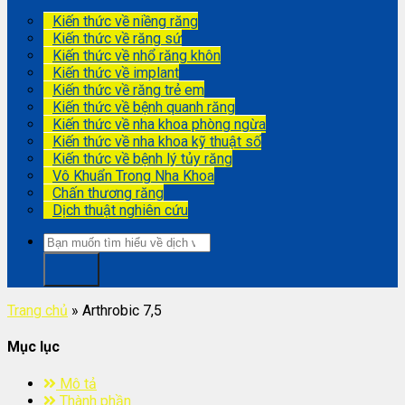
Kiến thức về niềng răng
Kiến thức về răng sứ
Kiến thức về nhổ răng khôn
Kiến thức về implant
Kiến thức về răng trẻ em
Kiến thức về bệnh quanh răng
Kiến thức về nha khoa phòng ngừa
Kiến thức về nha khoa kỹ thuật số
Kiến thức về bệnh lý tủy răng
Vô Khuẩn Trong Nha Khoa
Chấn thương răng
Dịch thuật nghiên cứu
Trang chủ
»
Arthrobic 7,5
Mục lục
Mô tả
Thành phần