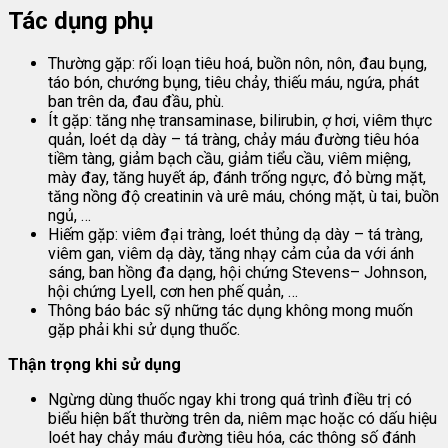
Tác dụng phụ
Thường gặp: rối loạn tiêu hoá, buồn nôn, nôn, đau bụng,
táo bón, chướng bụng, tiêu chảy, thiếu máu, ngứa, phát
ban trên da, đau đầu, phù.
Ít gặp: tăng nhẹ transaminase, bilirubin, ợ hơi, viêm thực
quản, loét dạ dày – tá tràng, chảy máu đường tiêu hóa
tiềm tàng, giảm bạch cầu, giảm tiểu cầu, viêm miệng,
mày đay, tăng huyết áp, đánh trống ngực, đỏ bừng mặt,
tăng nồng độ creatinin và urê máu, chóng mặt, ù tai, buồn
ngủ, …
Hiếm gặp: viêm đại tràng, loét thủng dạ dày – tá tràng,
viêm gan, viêm dạ dày, tăng nhạy cảm của da với ánh
sáng, ban hồng đa dạng, hội chứng Stevens– Johnson,
hội chứng Lyell, cơn hen phế quản, …
Thông báo bác sỹ những tác dụng không mong muốn
gặp phải khi sử dụng thuốc.
Thận trọng khi sử dụng
Ngừng dùng thuốc ngay khi trong quá trình điều trị có
biểu hiện bất thường trên da, niêm mạc hoặc có dấu hiệu
loét hay chảy máu đường tiêu hóa, các thông số đánh