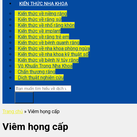
KIẾN THỨC NHA KHOA
Kiến thức về niềng răng
Kiến thức về răng sứ
Kiến thức về nhổ răng khôn
Kiến thức về implant
Kiến thức về răng trẻ em
Kiến thức về bệnh quanh răng
Kiến thức về nha khoa phòng ngừa
Kiến thức về nha khoa kỹ thuật số
Kiến thức về bệnh lý tủy răng
Vô Khuẩn Trong Nha Khoa
Chấn thương răng
Dịch thuật nghiên cứu
Trang chủ
»
Viêm họng cấp
Viêm họng cấp