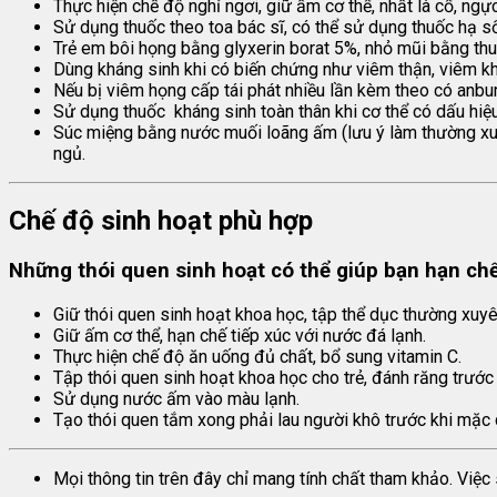
Thực hiện chế độ nghỉ ngơi, giữ ấm cơ thể, nhất là cổ, ngực
Sử dụng thuốc theo toa bác sĩ, có thể sử dụng thuốc hạ s
Trẻ em bôi họng bằng glyxerin borat 5%, nhỏ mũi bằng thu
Dùng kháng sinh khi có biến chứng như viêm thận, viêm kh
Nếu bị viêm họng cấp tái phát nhiều lần kèm theo có anbu
Sử dụng thuốc kháng sinh toàn thân khi cơ thể có dấu hiệu
Súc miệng bằng nước muối loãng ấm (lưu ý làm thường xuy
ngủ.
Chế độ sinh hoạt phù hợp
Những thói quen sinh hoạt có thể giúp bạn hạn chế
Giữ thói quen sinh hoạt khoa học, tập thể dục thường xuy
Giữ ấm cơ thể, hạn chế tiếp xúc với nước đá lạnh.
Thực hiện chế độ ăn uống đủ chất, bổ sung vitamin C.
Tập thói quen sinh hoạt khoa học cho trẻ, đánh răng trước
Sử dụng nước ấm vào màu lạnh.
Tạo thói quen tắm xong phải lau người khô trước khi mặc
Mọi thông tin trên đây chỉ mang tính chất tham khảo. Việ