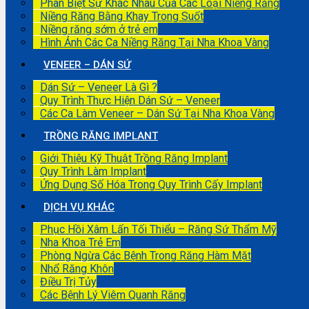
Phân Biệt Sự Khác Nhau Của Các Loại Niềng Răng
Niềng Răng Bằng Khay Trong Suốt
Niềng răng sớm ở trẻ em
Hình Ảnh Các Ca Niềng Răng Tại Nha Khoa Vàng
VENEER – DÁN SỨ
Dán Sứ – Veneer Là Gì ?
Quy Trình Thực Hiện Dán Sứ – Veneer
Các Ca Làm Veneer – Dán Sứ Tại Nha Khoa Vàng
TRỒNG RĂNG IMPLANT
Giới Thiệu Kỹ Thuật Trồng Răng Implant
Quy Trình Làm Implant
Ứng Dụng Số Hóa Trong Quy Trình Cấy Implant
DỊCH VỤ KHÁC
Phục Hồi Xâm Lấn Tối Thiểu – Răng Sứ Thẩm Mỹ
Nha Khoa Trẻ Em
Phòng Ngừa Các Bệnh Trong Răng Hàm Mặt
Nhổ Răng Khôn
Điều Trị Tủy
Các Bệnh Lý Viêm Quanh Răng