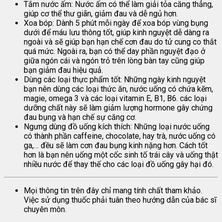
Tắm nước ấm: Nước ấm có thể làm giải tỏa căng thẳng,
giúp cơ thể thư giãn, giảm đau và dễ ngủ hơn.
Xoa bóp: Dành 5 phút mỗi ngày để xoa bóp vùng bụng
dưới để máu lưu thông tốt, giúp kinh nguyệt dễ dàng ra
ngoài và sẽ giúp bạn hạn chế cơn đau do tử cung co thắt
quá mức. Ngoài ra, bạn có thể day phần nguyệt đạo ở
giữa ngón cái và ngón trỏ trên lòng bàn tay cũng giúp
bạn giảm đau hiệu quả.
Dùng các loại thực phẩm tốt: Những ngày kinh nguyệt
bạn nên dùng các loại thức ăn, nước uống có chứa kẽm,
magie, omega 3 và các loại vitamin E, B1, B6. các loại
dưỡng chất này sẽ làm giảm lượng hormone gây chứng
đau bụng và hạn chế sự căng cơ.
Ngưng dùng đồ uống kích thích: Những loại nước uống
có thành phần caffeine, chocolate, hay trà, nước uống có
ga,… đều sẽ làm cơn đau bụng kinh nặng hơn. Cách tốt
hơn là bạn nên uống một cốc sinh tố trái cây và uống thật
nhiều nước để thay thế cho các loại đồ uống gây hại đó.
Mọi thông tin trên đây chỉ mang tính chất tham khảo.
Việc sử dụng thuốc phải tuân theo hướng dẫn của bác sĩ
chuyên môn.