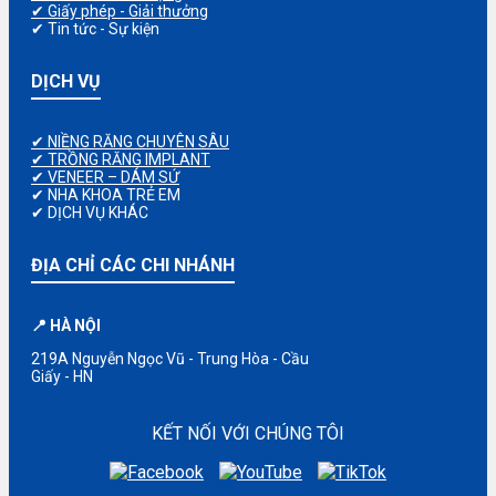
✔ Giấy phép - Giải thưởng
✔ Tin tức - Sự kiện
DỊCH VỤ
✔ NIỀNG RĂNG CHUYÊN SÂU
✔ TRỒNG RĂNG IMPLANT
✔ VENEER – DÁM SỨ
✔ NHA KHOA TRẺ EM
✔ DỊCH VỤ KHÁC
ĐỊA CHỈ CÁC CHI NHÁNH
📍 HÀ NỘI
219A Nguyễn Ngọc Vũ - Trung Hòa - Cầu
Giấy - HN
KẾT NỐI VỚI CHÚNG TÔI