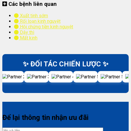
Các bệnh liên quan
Xuất tinh sớm
Rối loạn kinh nguyệt
Hội chứng tiền kinh nguyệt
Dậy thì
Mất kinh
✨ ĐỐI TÁC CHIẾN LƯỢC ✨
Để lại thông tin nhận ưu đãi