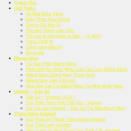
Trang Chủ
Giới Thiệu
Về Nha Khoa Vàng
Giấy Phép Hoạt Động
Chứng Chỉ Bác Sĩ
Phương Châm Làm Việc
Thế nào là nha khoa có tâm – có tầm?
Trang Thiết Bị
Công nghệ điều trị
Bảng giá
Niềng răng
Tại Sao Phải Niềng Răng
Phân Biệt Sự Khác Nhau Của Các Loại Niềng Răng
Niềng Răng Bằng Khay Trong Suốt
Niềng răng sớm ở trẻ em
Hình Ảnh Các Ca Niềng Răng Tại Nha Khoa Vàng
Veneer – Dán Sứ
Dán Sứ – Veneer Là Gì ?
Quy Trình Thực Hiện Dán Sứ – Veneer
Các Ca Làm Veneer – Dán Sứ Tại Nha Khoa Vàng
Trồng Răng Implant
Giới Thiệu Kỹ Thuật Trồng Răng Implant
Quy Trình Làm Implant
Ứng Dụng Số Hóa Trong Quy Trình Cấy Implant