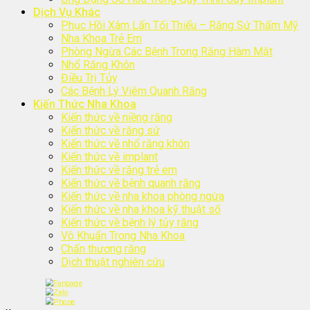
Dịch Vụ Khác
Phục Hồi Xâm Lấn Tối Thiểu – Răng Sứ Thẩm Mỹ
Nha Khoa Trẻ Em
Phòng Ngừa Các Bệnh Trong Răng Hàm Mặt
Nhổ Răng Khôn
Điều Trị Tủy
Các Bệnh Lý Viêm Quanh Răng
Kiến Thức Nha Khoa
Kiến thức về niềng răng
Kiến thức về răng sứ
Kiến thức về nhổ răng khôn
Kiến thức về implant
Kiến thức về răng trẻ em
Kiến thức về bệnh quanh răng
Kiến thức về nha khoa phòng ngừa
Kiến thức về nha khoa kỹ thuật số
Kiến thức về bệnh lý tủy răng
Vô Khuẩn Trong Nha Khoa
Chấn thương răng
Dịch thuật nghiên cứu