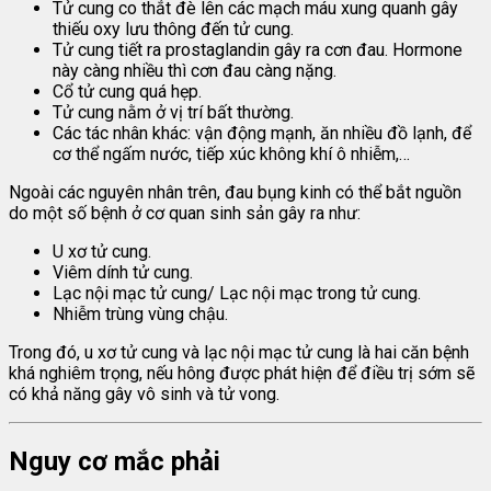
Tử cung co thắt đè lên các mạch máu xung quanh gây
thiếu oxy lưu thông đến tử cung.
Tử cung tiết ra prostaglandin gây ra cơn đau. Hormone
này càng nhiều thì cơn đau càng nặng.
Cổ tử cung quá hẹp.
Tử cung nằm ở vị trí bất thường.
Các tác nhân khác: vận động mạnh, ăn nhiều đồ lạnh, để
cơ thể ngấm nước, tiếp xúc không khí ô nhiễm,…
Ngoài các nguyên nhân trên, đau bụng kinh có thể bắt nguồn
do một số bệnh ở cơ quan sinh sản gây ra như:
U xơ tử cung.
Viêm dính tử cung.
Lạc nội mạc tử cung/ Lạc nội mạc trong tử cung.
Nhiễm trùng vùng chậu.
Trong đó, u xơ tử cung và lạc nội mạc tử cung là hai căn bệnh
khá nghiêm trọng, nếu hông được phát hiện để điều trị sớm sẽ
có khả năng gây vô sinh và tử vong.
Nguy cơ mắc phải