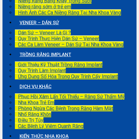
Niềng Răng Bằng Khay Trong Suốt
Niềng răng sớm ở trẻ em
Hình Ảnh Các Ca Niềng Răng Tại Nha Khoa Vàng
VENEER – DÁN SỨ
Dán Sứ – Veneer Là Gì ?
Quy Trình Thực Hiện Dán Sứ – Veneer
Các Ca Làm Veneer – Dán Sứ Tại Nha Khoa Vàng
TRỒNG RĂNG IMPLANT
Giới Thiệu Kỹ Thuật Trồng Răng Implant
Quy Trình Làm Implant
Ứng Dụng Số Hóa Trong Quy Trình Cấy Implant
DỊCH VỤ KHÁC
Phục Hồi Xâm Lấn Tối Thiểu – Răng Sứ Thẩm Mỹ
Nha Khoa Trẻ Em
Phòng Ngừa Các Bệnh Trong Răng Hàm Mặt
Nhổ Răng Khôn
Điều Trị Tủy
Các Bệnh Lý Viêm Quanh Răng
KIẾN THỨC NHA KHOA