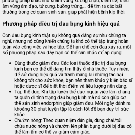
phương pháp khác như khám vùng xương chậu; kiểm tra, siêu
âm vùng âm đạo, tử cung, buồng trứng,… để tìm ra các bất
thường trong cơ quan sinh sản, giúp phát hiện bệnh kịp thời.
Phương pháp điều trị đau bụng kinh hiệu quả
Cơn đau bụng kinh thật sự không quá đáng sợ như chúng ta
nghĩ, nhưng nó cũng khiến chúng ta khó có thể tập trung hoàn
toàn vào công việc và học tập. Để hạn chế cơn đau xảy ra, một
số phương pháp sau đây bạn có thể cân nhắc để áp dụng:
Dùng thuốc giảm đau: Các loại thuốc đặc trị đau bụng
kinh bạn có thể dễ dang tìm thấy ở nhà thuốc. Tuy nhiên,
để sử dụng hiệu quả và tránh mang lại những tác hại
không tốt cho sức khỏe, bạn nên tham khảo ý kiến bác sĩ
hoặc dược sĩ để biết thời điểm và liều lượng nên dùng.
Tập thể dục: Khi tập luyện thể dục, ngoài việc làm chúng
ta quên đi tình trạng đau bụng kinh mà nó còn giúp cơ
thể sản sinh endorphin giúp giảm đau. Mỗi ngày dành ra
khoảng 30 phút luyện tập là cách tốt để bạn duy trì sức
khỏe.
Chườm nóng: Theo quan niệm dân gia, dùng chai/túi
chứa nước nóng và chườm lên phần bụng dưới bị đau có
thể làm ấm cơ thể và giảm cảm giác.