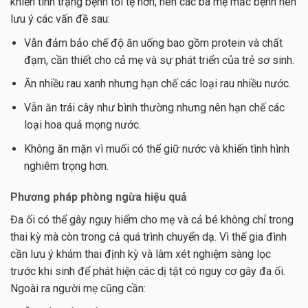
khiến tình trạng bệnh tồi tệ hơn, nên các bà mẹ mắc bệnh nên
lưu ý các vấn đề sau:
Vẫn đảm bảo chế độ ăn uống bao gồm protein và chất
đạm, cần thiết cho cả mẹ và sự phát triển của trẻ sơ sinh.
Ăn nhiều rau xanh nhưng hạn chế các loại rau nhiều nước.
Vẫn ăn trái cây như bình thường nhưng nên hạn chế các
loại hoa quả mọng nước.
Không ăn mặn vì muối có thể giữ nước và khiến tình hình
nghiêm trọng hơn.
Phương pháp phòng ngừa hiệu quả
Đa ối có thể gây nguy hiểm cho mẹ và cả bé không chỉ trong
thai kỳ mà còn trong cả quá trình chuyển dạ. Vì thế gia đình
cần lưu ý khám thai định kỳ và làm xét nghiệm sàng lọc
trước khi sinh để phát hiện các dị tật có nguy cơ gây đa ối.
Ngoài ra người mẹ cũng cần: