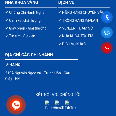
NHA KHOA VÀNG
DỊCH VỤ
✔ Chứng Chỉ Hành Nghề
✔ NIỀNG RĂNG CHUYÊN SÂU
✔ Cam kết chất lượng
✔ TRỒNG RĂNG IMPLANT
✔ Giấy phép - Giải thưởng
✔ VENEER – DÁM SỨ
✔ Tin tức - Sự kiện
✔ NHA KHOA TRẺ EM
✔ DỊCH VỤ KHÁC
ĐỊA CHỈ CÁC CHI NHÁNH
📍 HÀ NỘI
219A Nguyễn Ngọc Vũ - Trung Hòa - Cầu
Giấy - HN
KẾT NỐI VỚI CHÚNG TÔI