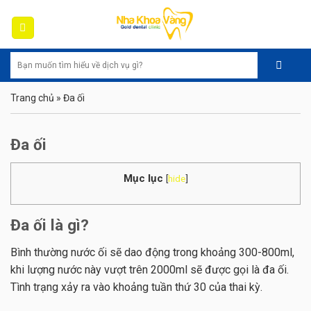
Skip
to
content
Trang chủ
»
Đa ối
Đa ối
Mục lục
[
hide
]
Đa ối là gì?
Bình thường nước ối sẽ dao động trong khoảng 300-800ml,
khi lượng nước này vượt trên 2000ml sẽ được gọi là đa ối.
Tình trạng xảy ra vào khoảng tuần thứ 30 của thai kỳ.