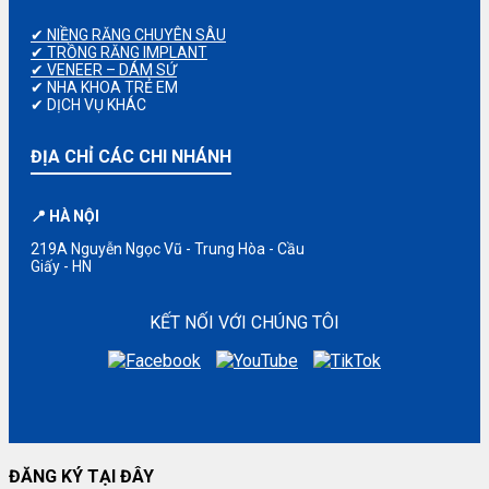
✔ NIỀNG RĂNG CHUYÊN SÂU
✔ TRỒNG RĂNG IMPLANT
✔ VENEER – DÁM SỨ
✔ NHA KHOA TRẺ EM
✔ DỊCH VỤ KHÁC
ĐỊA CHỈ CÁC CHI NHÁNH
📍 HÀ NỘI
219A Nguyễn Ngọc Vũ - Trung Hòa - Cầu
Giấy - HN
KẾT NỐI VỚI CHÚNG TÔI
ĐĂNG KÝ TẠI ĐÂY