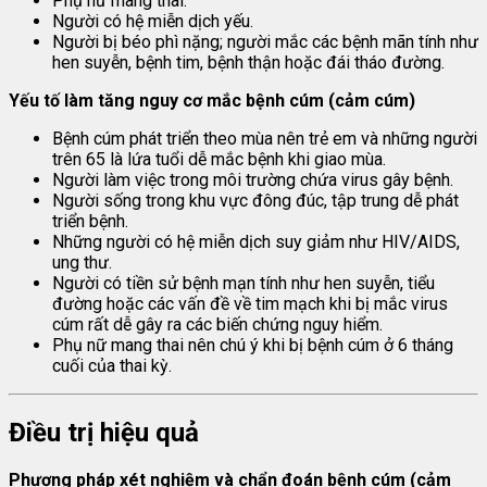
Phụ nữ mang thai.
Người có hệ miễn dịch yếu.
Người bị béo phì nặng; người mắc các bệnh mãn tính như
hen suyễn, bệnh tim, bệnh thận hoặc đái tháo đường.
Yếu tố làm tăng nguy cơ mắc bệnh cúm (cảm cúm)
Bệnh cúm phát triển theo mùa nên trẻ em và những người
trên 65 là lứa tuổi dễ mắc bệnh khi giao mùa.
Người làm việc trong môi trường chứa virus gây bệnh.
Người sống trong khu vực đông đúc, tập trung dễ phát
triển bệnh.
Những người có hệ miễn dịch suy giảm như HIV/AIDS,
ung thư.
Người có tiền sử bệnh mạn tính như hen suyễn, tiểu
đường hoặc các vấn đề về tim mạch khi bị mắc virus
cúm rất dễ gây ra các biến chứng nguy hiểm.
Phụ nữ mang thai nên chú ý khi bị bệnh cúm ở 6 tháng
cuối của thai kỳ.
Điều trị hiệu quả
Phương pháp xét nghiệm và chẩn đoán bệnh cúm (cảm