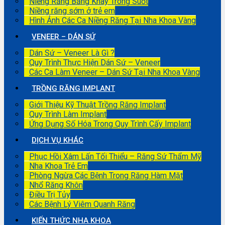
Niềng Răng Bằng Khay Trong Suốt
Niềng răng sớm ở trẻ em
Hình Ảnh Các Ca Niềng Răng Tại Nha Khoa Vàng
VENEER – DÁN SỨ
Dán Sứ – Veneer Là Gì ?
Quy Trình Thực Hiện Dán Sứ – Veneer
Các Ca Làm Veneer – Dán Sứ Tại Nha Khoa Vàng
TRỒNG RĂNG IMPLANT
Giới Thiệu Kỹ Thuật Trồng Răng Implant
Quy Trình Làm Implant
Ứng Dụng Số Hóa Trong Quy Trình Cấy Implant
DỊCH VỤ KHÁC
Phục Hồi Xâm Lấn Tối Thiểu – Răng Sứ Thẩm Mỹ
Nha Khoa Trẻ Em
Phòng Ngừa Các Bệnh Trong Răng Hàm Mặt
Nhổ Răng Khôn
Điều Trị Tủy
Các Bệnh Lý Viêm Quanh Răng
KIẾN THỨC NHA KHOA