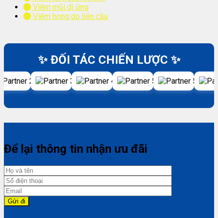
Viêm mũi dị ứng
Viêm họng do liên cầu
✨ ĐỐI TÁC CHIẾN LƯỢC ✨
Để lại thông tin nhận ưu đãi