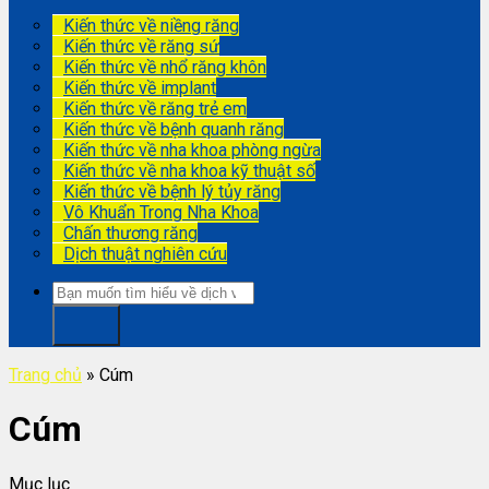
Kiến thức về niềng răng
Kiến thức về răng sứ
Kiến thức về nhổ răng khôn
Kiến thức về implant
Kiến thức về răng trẻ em
Kiến thức về bệnh quanh răng
Kiến thức về nha khoa phòng ngừa
Kiến thức về nha khoa kỹ thuật số
Kiến thức về bệnh lý tủy răng
Vô Khuẩn Trong Nha Khoa
Chấn thương răng
Dịch thuật nghiên cứu
Trang chủ
»
Cúm
Cúm
Mục lục