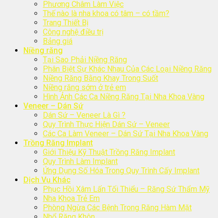
Phương Châm Làm Việc
Thế nào là nha khoa có tâm – có tầm?
Trang Thiết Bị
Công nghệ điều trị
Bảng giá
Niềng răng
Tại Sao Phải Niềng Răng
Phân Biệt Sự Khác Nhau Của Các Loại Niềng Răng
Niềng Răng Bằng Khay Trong Suốt
Niềng răng sớm ở trẻ em
Hình Ảnh Các Ca Niềng Răng Tại Nha Khoa Vàng
Veneer – Dán Sứ
Dán Sứ – Veneer Là Gì ?
Quy Trình Thực Hiện Dán Sứ – Veneer
Các Ca Làm Veneer – Dán Sứ Tại Nha Khoa Vàng
Trồng Răng Implant
Giới Thiệu Kỹ Thuật Trồng Răng Implant
Quy Trình Làm Implant
Ứng Dụng Số Hóa Trong Quy Trình Cấy Implant
Dịch Vụ Khác
Phục Hồi Xâm Lấn Tối Thiểu – Răng Sứ Thẩm Mỹ
Nha Khoa Trẻ Em
Phòng Ngừa Các Bệnh Trong Răng Hàm Mặt
Nhổ Răng Khôn