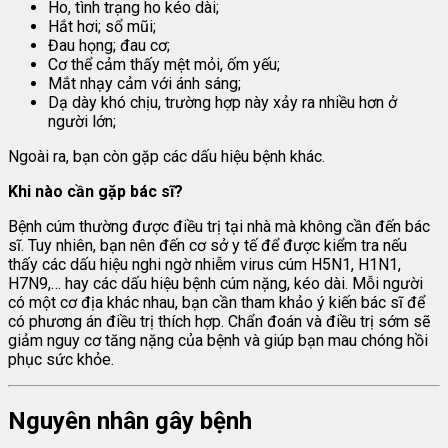
Ho, tình trạng ho kéo dài;
Hắt hơi; sổ mũi;
Đau họng; đau cơ;
Cơ thể cảm thấy mệt mỏi, ốm yếu;
Mắt nhạy cảm với ánh sáng;
Dạ dày khó chịu, trường hợp này xảy ra nhiều hơn ở
người lớn;
Ngoài ra, bạn còn gặp các dấu hiệu bệnh khác.
Khi nào cần gặp bác sĩ?
Bệnh cúm thường được điều trị tại nhà mà không cần đến bác
sĩ. Tuy nhiên, bạn nên đến cơ sở y tế để được kiểm tra nếu
thấy các dấu hiệu nghi ngờ nhiễm virus cúm H5N1, H1N1,
H7N9,… hay các dấu hiệu bệnh cúm nặng, kéo dài. Mỗi người
có một cơ địa khác nhau, bạn cần tham khảo ý kiến bác sĩ để
có phương án điều trị thích hợp. Chẩn đoán và điều trị sớm sẽ
giảm nguy cơ tăng nặng của bệnh và giúp bạn mau chóng hồi
phục sức khỏe.
Nguyên nhân gây bệnh