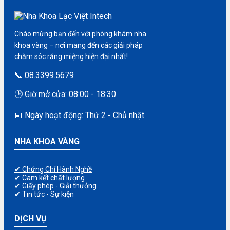
Chào mừng bạn đến với phòng khám nha
khoa vàng – nơi mang đến các giải pháp
chăm sóc răng miệng hiện đại nhất!
📞 08.3399.5679
🕒 Giờ mở cửa: 08:00 - 18:30
📅 Ngày hoạt động: Thứ 2 - Chủ nhật
NHA KHOA VÀNG
✔ Chứng Chỉ Hành Nghề
✔ Cam kết chất lượng
✔ Giấy phép - Giải thưởng
✔ Tin tức - Sự kiện
DỊCH VỤ